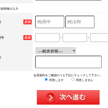
客様情報の入力
必須
前
-
-
必須
番号
所
会員規約をご確認のうえ下記にチェックして下さい。
同意します
同意しません