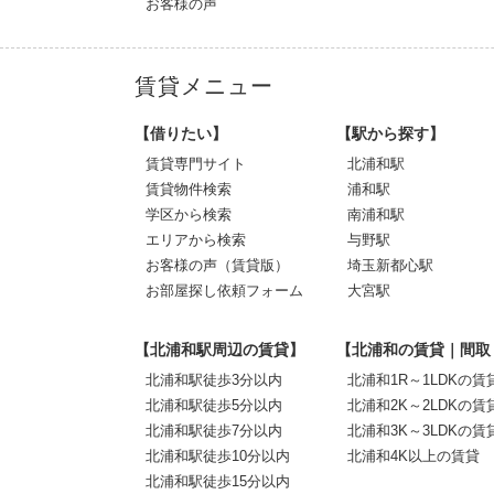
お客様の声
賃貸メニュー
【借りたい】
【駅から探す】
賃貸専門サイト
北浦和駅
賃貸物件検索
浦和駅
学区から検索
南浦和駅
エリアから検索
与野駅
お客様の声（賃貸版）
埼玉新都心駅
お部屋探し依頼フォーム
大宮駅
【北浦和駅周辺の賃貸】
【北浦和の賃貸｜間取
北浦和駅徒歩3分以内
北浦和1R～1LDKの賃
北浦和駅徒歩5分以内
北浦和2K～2LDKの賃
北浦和駅徒歩7分以内
北浦和3K～3LDKの賃
北浦和駅徒歩10分以内
北浦和4K以上の賃貸
北浦和駅徒歩15分以内