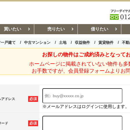
買いたい
売りたい
借りたい
古一戸建て
中古マンション
土地
収益物件
賃貸物件
不動
お探しの物件はご成約済みとなって
お部屋探しコラム
賃貸管理コ
ホームページに掲載されていない物件も多
お手数ですが、会員登録フォームよりお
必須
ルアドレス
※メールアドレスはログインに使用します。
必須
ワード