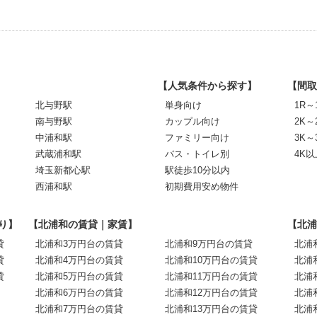
【人気条件から探す】
【間取
北与野駅
単身向け
1R～
南与野駅
カップル向け
2K～
中浦和駅
ファミリー向け
3K～
武蔵浦和駅
バス・トイレ別
4K以
埼玉新都心駅
駅徒歩10分以内
西浦和駅
初期費用安め物件
り】
【北浦和の賃貸｜家賃】
【北浦
貸
北浦和3万円台の賃貸
北浦和9万円台の賃貸
北浦
貸
北浦和4万円台の賃貸
北浦和10万円台の賃貸
北浦
貸
北浦和5万円台の賃貸
北浦和11万円台の賃貸
北浦
北浦和6万円台の賃貸
北浦和12万円台の賃貸
北浦
北浦和7万円台の賃貸
北浦和13万円台の賃貸
北浦