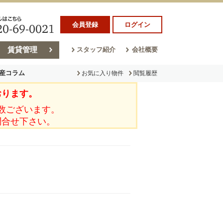
会員登録
ログイン
賃貸管理
スタッフ紹介
会社概要
産コラム
お気に入り物件
閲覧履歴
おります。
ラム
売却コラム
数ございます。
問合せ下さい。