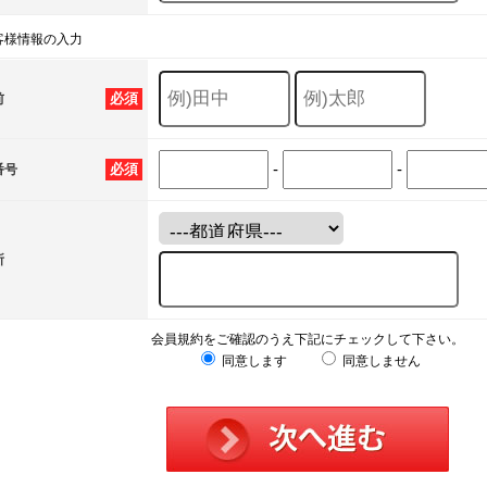
客様情報の入力
必須
前
-
-
必須
番号
所
会員規約をご確認のうえ下記にチェックして下さい。
同意します
同意しません