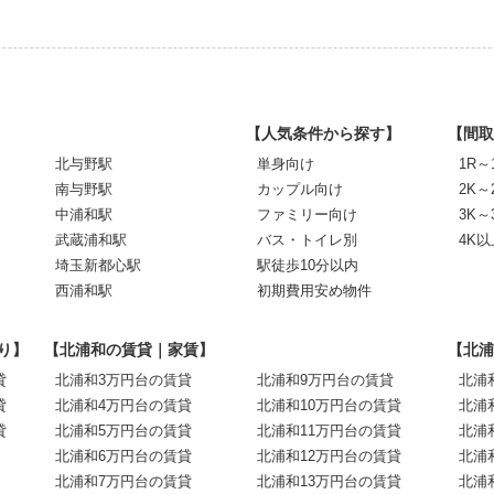
【人気条件から探す】
【間取
北与野駅
単身向け
1R～
南与野駅
カップル向け
2K～
中浦和駅
ファミリー向け
3K～
武蔵浦和駅
バス・トイレ別
4K以
埼玉新都心駅
駅徒歩10分以内
西浦和駅
初期費用安め物件
り】
【北浦和の賃貸｜家賃】
【北浦
貸
北浦和3万円台の賃貸
北浦和9万円台の賃貸
北浦
貸
北浦和4万円台の賃貸
北浦和10万円台の賃貸
北浦
貸
北浦和5万円台の賃貸
北浦和11万円台の賃貸
北浦
北浦和6万円台の賃貸
北浦和12万円台の賃貸
北浦
北浦和7万円台の賃貸
北浦和13万円台の賃貸
北浦