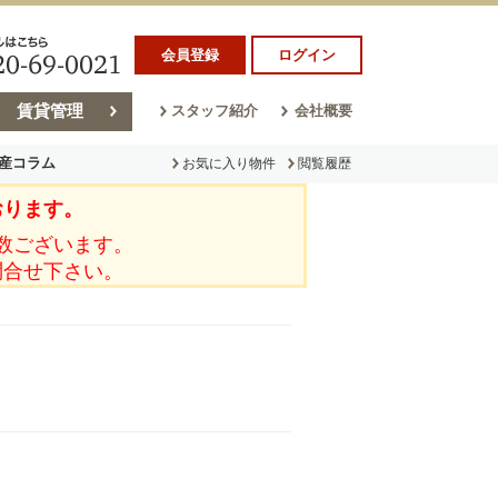
会員登録
ログイン
賃貸管理
スタッフ紹介
会社概要
産コラム
お気に入り物件
閲覧履歴
おります。
ラム
売却コラム
数ございます。
問合せ下さい。