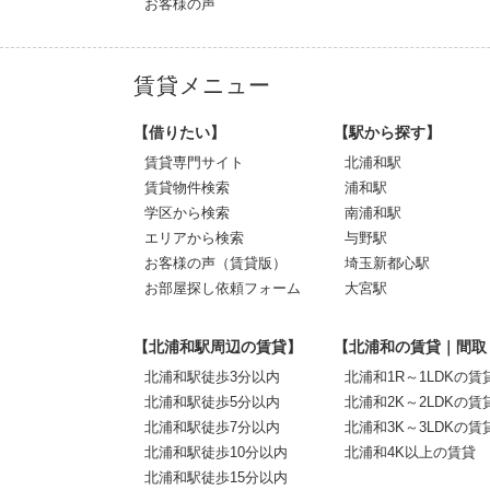
お客様の声
賃貸メニュー
【借りたい】
【駅から探す】
賃貸専門サイト
北浦和駅
賃貸物件検索
浦和駅
学区から検索
南浦和駅
エリアから検索
与野駅
お客様の声（賃貸版）
埼玉新都心駅
お部屋探し依頼フォーム
大宮駅
【北浦和駅周辺の賃貸】
【北浦和の賃貸｜間取
北浦和駅徒歩3分以内
北浦和1R～1LDKの賃
北浦和駅徒歩5分以内
北浦和2K～2LDKの賃
北浦和駅徒歩7分以内
北浦和3K～3LDKの賃
北浦和駅徒歩10分以内
北浦和4K以上の賃貸
北浦和駅徒歩15分以内