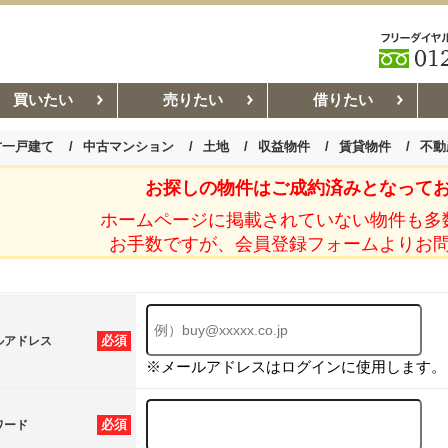
買いたい
売りたい
借りたい
古一戸建て
中古マンション
土地
収益物件
賃貸物件
不動
お探しの物件はご成約済みとなって
お部屋探しコラム
賃貸管理コ
ホームページに掲載されていない物件も多
お手数ですが、会員登録フォームよりお
必須
ルアドレス
※メールアドレスはログインに使用します。
必須
ワード