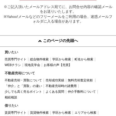
※ご記入頂いたメールアドレス宛てに、お問合せ内容の確認メール
をお送りいたします。
※Yahoo!メールなどのフリーメールをご利用の場合、迷惑メールフ
ォルダに入る場合があります。
このページの先頭へ
買いたい
売買専門サイト
総合物件検索
学区から検索
町名から検索
WEBチラシ
現地見学会
お客様の声【売買】
不動産売却について
不動産売却・買取について
売却成功実績
無料売却査定依頼
「仲介」と「買取」の違い
不動産売却時の諸費用
少しでも高く売るポイント
よくある質問
仲介手数料について
相続相談
借りたい
賃貸専門サイト
賃貸物件検索
学区から検索
エリアから検索