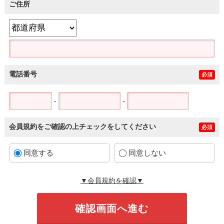
ご住所
電話番号
必須
-
-
会員規約をご確認の上チェックをしてください
必須
同意する
同意しない
▼会員規約を確認▼