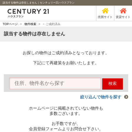
該当する物件は存在しません｜センチュリー21ハウスプラン
売買サイト
賃貸サイト
-
TOPページ
>
物件検索
>
ご成約済み
該当する物件は存在しません
お探しの物件はご成約済みとなっております。
下記にて再建策をお願いたします。
検索
絞り込んで物件を探す
ホームページに掲載されていない物件も
多数ございます。
お手数ですが、
会員登録フォームよりお問合せ下さい。