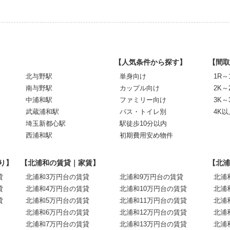
【人気条件から探す】
【間取
北与野駅
単身向け
1R～
南与野駅
カップル向け
2K～
中浦和駅
ファミリー向け
3K～
武蔵浦和駅
バス・トイレ別
4K以
埼玉新都心駅
駅徒歩10分以内
西浦和駅
初期費用安め物件
り】
【北浦和の賃貸｜家賃】
【北浦
貸
北浦和3万円台の賃貸
北浦和9万円台の賃貸
北浦
貸
北浦和4万円台の賃貸
北浦和10万円台の賃貸
北浦
貸
北浦和5万円台の賃貸
北浦和11万円台の賃貸
北浦
北浦和6万円台の賃貸
北浦和12万円台の賃貸
北浦
北浦和7万円台の賃貸
北浦和13万円台の賃貸
北浦