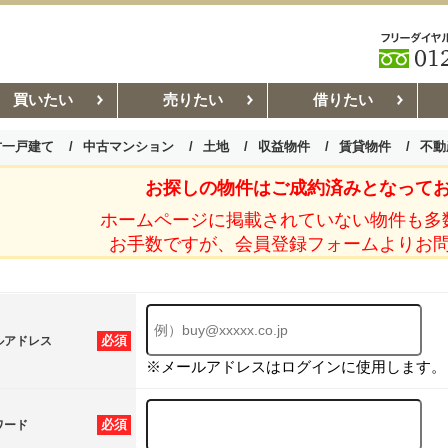
買いたい
売りたい
借りたい
古一戸建て
中古マンション
土地
収益物件
賃貸物件
不動
お探しの物件はご成約済みとなって
お部屋探しコラム
賃貸管理コ
ホームページに掲載されていない物件も多
お手数ですが、会員登録フォームよりお
必須
ルアドレス
※メールアドレスはログインに使用します。
必須
ワード