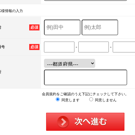
客様情報の入力
必須
前
-
-
必須
番号
所
会員規約をご確認のうえ下記にチェックして下さい。
同意します
同意しません