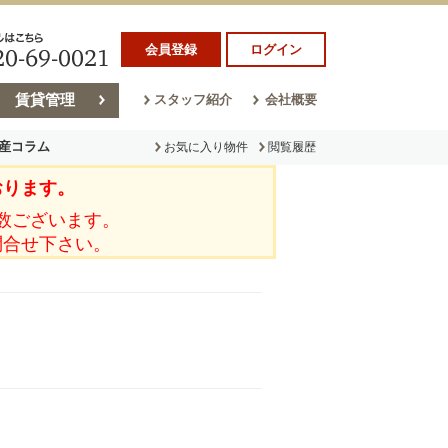
会員登録
ログイン
賃貸管理
スタッフ紹介
会社概要
産コラム
お気に入り物件
閲覧履歴
おります。
ラム
売却コラム
数ございます。
問合せ下さい。