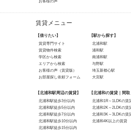
お客様の声
賃貸メニュー
【借りたい】
【駅から探す】
賃貸専門サイト
北浦和駅
賃貸物件検索
浦和駅
学区から検索
南浦和駅
エリアから検索
与野駅
お客様の声（賃貸版）
埼玉新都心駅
お部屋探し依頼フォーム
大宮駅
【北浦和駅周辺の賃貸】
【北浦和の賃貸｜間取
北浦和駅徒歩3分以内
北浦和1R～1LDKの賃
北浦和駅徒歩5分以内
北浦和2K～2LDKの賃
北浦和駅徒歩7分以内
北浦和3K～3LDKの賃
北浦和駅徒歩10分以内
北浦和4K以上の賃貸
北浦和駅徒歩15分以内