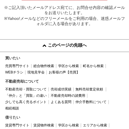
※ご記入頂いたメールアドレス宛てに、お問合せ内容の確認メール
をお送りいたします。
※Yahoo!メールなどのフリーメールをご利用の場合、迷惑メールフ
ォルダに入る場合があります。
このページの先頭へ
買いたい
売買専門サイト
総合物件検索
学区から検索
町名から検索
WEBチラシ
現地見学会
お客様の声【売買】
不動産売却について
不動産売却・買取について
売却成功実績
無料売却査定依頼
「仲介」と「買取」の違い
不動産売却時の諸費用
少しでも高く売るポイント
よくある質問
仲介手数料について
相続相談
借りたい
賃貸専門サイト
賃貸物件検索
学区から検索
エリアから検索