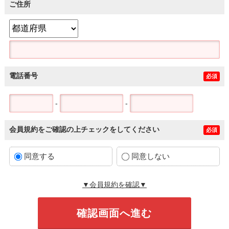
ご住所
電話番号
必須
-
-
会員規約をご確認の上チェックをしてください
必須
同意する
同意しない
▼会員規約を確認▼