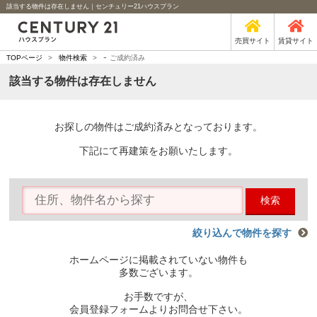
該当する物件は存在しません｜センチュリー21ハウスプラン
売買サイト
賃貸サイト
-
TOPページ
>
物件検索
>
ご成約済み
該当する物件は存在しません
お探しの物件はご成約済みとなっております。
下記にて再建策をお願いたします。
検索
絞り込んで物件を探す
ホームページに掲載されていない物件も
多数ございます。
お手数ですが、
会員登録フォームよりお問合せ下さい。