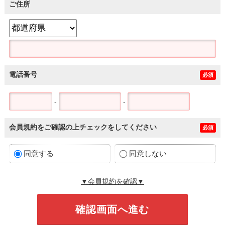
ご住所
電話番号
必須
-
-
会員規約をご確認の上チェックをしてください
必須
同意する
同意しない
▼会員規約を確認▼