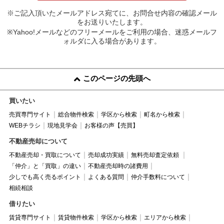
※ご記入頂いたメールアドレス宛てに、お問合せ内容の確認メール
をお送りいたします。
※Yahoo!メールなどのフリーメールをご利用の場合、迷惑メールフ
ォルダに入る場合があります。
このページの先頭へ
買いたい
売買専門サイト
総合物件検索
学区から検索
町名から検索
WEBチラシ
現地見学会
お客様の声【売買】
不動産売却について
不動産売却・買取について
売却成功実績
無料売却査定依頼
「仲介」と「買取」の違い
不動産売却時の諸費用
少しでも高く売るポイント
よくある質問
仲介手数料について
相続相談
借りたい
賃貸専門サイト
賃貸物件検索
学区から検索
エリアから検索