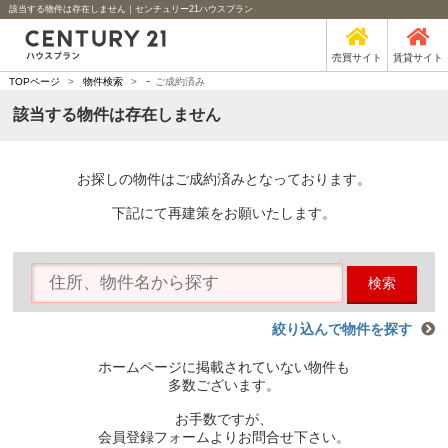
該当する物件は存在しません｜センチュリー21ハウスプラン
売買サイト
賃貸サイト
-
TOPページ
>
物件検索
>
ご成約済み
該当する物件は存在しません
お探しの物件はご成約済みとなっております。
下記にて再建策をお願いたします。
検索
絞り込んで物件を探す
ホームページに掲載されていない物件も
多数ございます。
お手数ですが、
会員登録フォームよりお問合せ下さい。