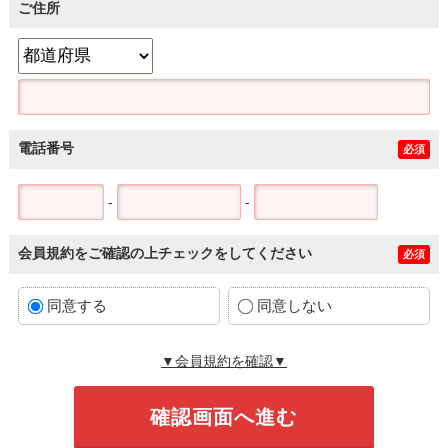
ご住所
電話番号
必須
-
-
会員規約をご確認の上チェックをしてください
必須
同意する
同意しない
▼会員規約を確認▼