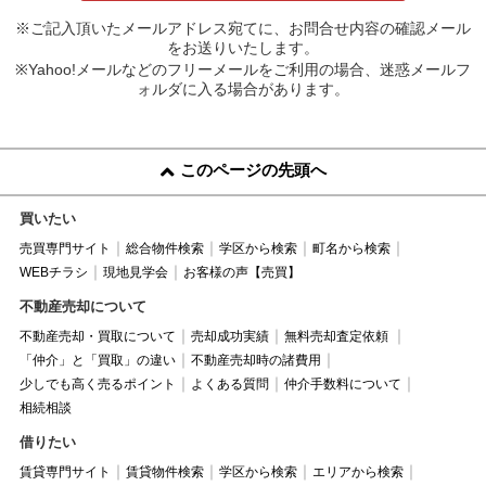
※ご記入頂いたメールアドレス宛てに、お問合せ内容の確認メール
をお送りいたします。
※Yahoo!メールなどのフリーメールをご利用の場合、迷惑メールフ
ォルダに入る場合があります。
このページの先頭へ
買いたい
売買専門サイト
総合物件検索
学区から検索
町名から検索
WEBチラシ
現地見学会
お客様の声【売買】
不動産売却について
不動産売却・買取について
売却成功実績
無料売却査定依頼
「仲介」と「買取」の違い
不動産売却時の諸費用
少しでも高く売るポイント
よくある質問
仲介手数料について
相続相談
借りたい
賃貸専門サイト
賃貸物件検索
学区から検索
エリアから検索