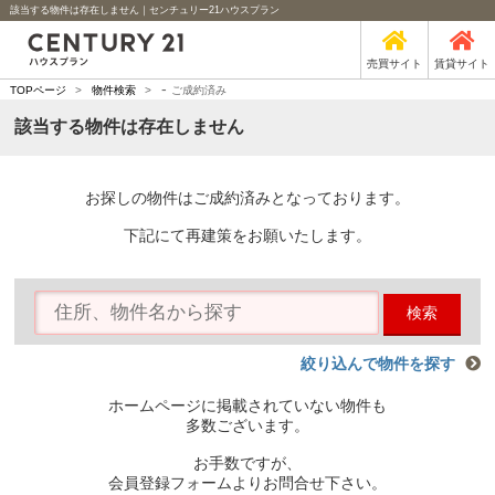
該当する物件は存在しません｜センチュリー21ハウスプラン
売買サイト
賃貸サイト
-
TOPページ
>
物件検索
>
ご成約済み
該当する物件は存在しません
お探しの物件はご成約済みとなっております。
下記にて再建策をお願いたします。
検索
絞り込んで物件を探す
ホームページに掲載されていない物件も
多数ございます。
お手数ですが、
会員登録フォームよりお問合せ下さい。