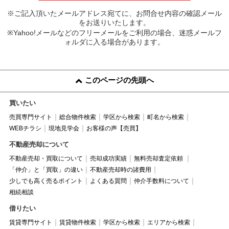
※ご記入頂いたメールアドレス宛てに、お問合せ内容の確認メール
をお送りいたします。
※Yahoo!メールなどのフリーメールをご利用の場合、迷惑メールフ
ォルダに入る場合があります。
このページの先頭へ
買いたい
売買専門サイト
総合物件検索
学区から検索
町名から検索
WEBチラシ
現地見学会
お客様の声【売買】
不動産売却について
不動産売却・買取について
売却成功実績
無料売却査定依頼
「仲介」と「買取」の違い
不動産売却時の諸費用
少しでも高く売るポイント
よくある質問
仲介手数料について
相続相談
借りたい
賃貸専門サイト
賃貸物件検索
学区から検索
エリアから検索