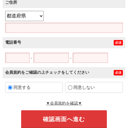
ご住所
電話番号
必須
-
-
会員規約をご確認の上チェックをしてください
必須
同意する
同意しない
▼会員規約を確認▼