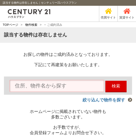
該当する物件は存在しません｜センチュリー21ハウスプラン
売買サイト
賃貸サイト
-
TOPページ
>
物件検索
>
ご成約済み
該当する物件は存在しません
お探しの物件はご成約済みとなっております。
下記にて再建策をお願いたします。
検索
絞り込んで物件を探す
ホームページに掲載されていない物件も
多数ございます。
お手数ですが、
会員登録フォームよりお問合せ下さい。