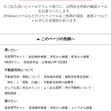
※ご記入頂いたメールアドレス宛てに、お問合せ内容の確認メール
をお送りいたします。
※Yahoo!メールなどのフリーメールをご利用の場合、迷惑メールフ
ォルダに入る場合があります。
このページの先頭へ
買いたい
売買専門サイト
総合物件検索
学区から検索
町名から検索
WEBチラシ
現地見学会
お客様の声【売買】
不動産売却について
不動産売却・買取について
売却成功実績
無料売却査定依頼
「仲介」と「買取」の違い
不動産売却時の諸費用
少しでも高く売るポイント
よくある質問
仲介手数料について
相続相談
借りたい
賃貸専門サイト
賃貸物件検索
学区から検索
エリアから検索