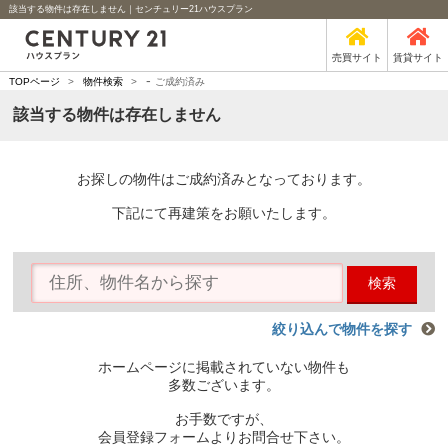
該当する物件は存在しません｜センチュリー21ハウスプラン
売買サイト
賃貸サイト
-
TOPページ
>
物件検索
>
ご成約済み
該当する物件は存在しません
お探しの物件はご成約済みとなっております。
下記にて再建策をお願いたします。
検索
絞り込んで物件を探す
ホームページに掲載されていない物件も
多数ございます。
お手数ですが、
会員登録フォームよりお問合せ下さい。