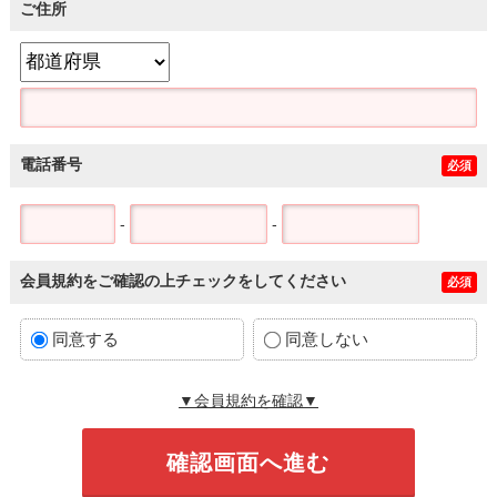
ご住所
電話番号
必須
-
-
会員規約をご確認の上チェックをしてください
必須
同意する
同意しない
▼会員規約を確認▼