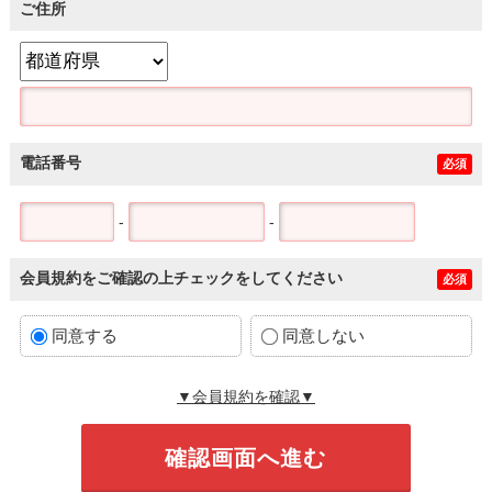
ご住所
電話番号
必須
-
-
会員規約をご確認の上チェックをしてください
必須
同意する
同意しない
▼会員規約を確認▼