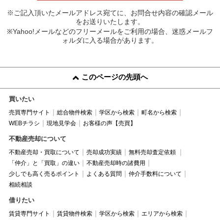
※ご記入頂いたメールアドレス宛てに、お問合せ内容の確認メール
をお送りいたします。
※Yahoo!メールなどのフリーメールをご利用の場合、迷惑メールフ
ォルダに入る場合があります。
このページの先頭へ
買いたい
売買専門サイト
総合物件検索
学区から検索
町名から検索
WEBチラシ
現地見学会
お客様の声【売買】
不動産売却について
不動産売却・買取について
売却成功実績
無料売却査定依頼
「仲介」と「買取」の違い
不動産売却時の諸費用
少しでも高く売るポイント
よくある質問
仲介手数料について
相続相談
借りたい
賃貸専門サイト
賃貸物件検索
学区から検索
エリアから検索