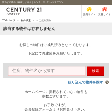
該当する物件は存在しません｜センチュリー21ハウスプラン
売買サイト
賃貸サイト
-
TOPページ
>
物件検索
>
ご成約済み
該当する物件は存在しません
お探しの物件はご成約済みとなっております。
下記にて再建策をお願いたします。
検索
絞り込んで物件を探す
ホームページに掲載されていない物件も
多数ございます。
お手数ですが、
会員登録フォームよりお問合せ下さい。