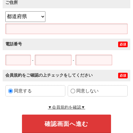
ご住所
電話番号
必須
-
-
会員規約をご確認の上チェックをしてください
必須
同意する
同意しない
▼会員規約を確認▼