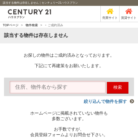
該当する物件は存在しません｜センチュリー21ハウスプラン
売買サイト
賃貸サイト
-
TOPページ
>
物件検索
>
ご成約済み
該当する物件は存在しません
お探しの物件はご成約済みとなっております。
下記にて再建策をお願いたします。
検索
絞り込んで物件を探す
ホームページに掲載されていない物件も
多数ございます。
お手数ですが、
会員登録フォームよりお問合せ下さい。