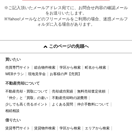
※ご記入頂いたメールアドレス宛てに、お問合せ内容の確認メール
をお送りいたします。
※Yahoo!メールなどのフリーメールをご利用の場合、迷惑メールフ
ォルダに入る場合があります。
このページの先頭へ
買いたい
売買専門サイト
総合物件検索
学区から検索
町名から検索
WEBチラシ
現地見学会
お客様の声【売買】
不動産売却について
不動産売却・買取について
売却成功実績
無料売却査定依頼
「仲介」と「買取」の違い
不動産売却時の諸費用
少しでも高く売るポイント
よくある質問
仲介手数料について
相続相談
借りたい
賃貸専門サイト
賃貸物件検索
学区から検索
エリアから検索