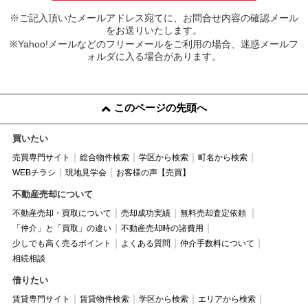
※ご記入頂いたメールアドレス宛てに、お問合せ内容の確認メール
をお送りいたします。
※Yahoo!メールなどのフリーメールをご利用の場合、迷惑メールフ
ォルダに入る場合があります。
このページの先頭へ
買いたい
売買専門サイト
総合物件検索
学区から検索
町名から検索
WEBチラシ
現地見学会
お客様の声【売買】
不動産売却について
不動産売却・買取について
売却成功実績
無料売却査定依頼
「仲介」と「買取」の違い
不動産売却時の諸費用
少しでも高く売るポイント
よくある質問
仲介手数料について
相続相談
借りたい
賃貸専門サイト
賃貸物件検索
学区から検索
エリアから検索