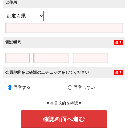
ご住所
電話番号
必須
-
-
会員規約をご確認の上チェックをしてください
必須
同意する
同意しない
▼会員規約を確認▼