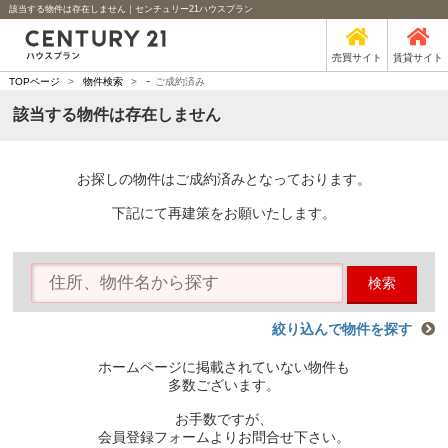
該当する物件は存在しません｜センチュリー21ハウスプラン
売買サイト
賃貸サイト
-
TOPページ
>
物件検索
>
ご成約済み
該当する物件は存在しません
お探しの物件はご成約済みとなっております。
下記にて再建策をお願いたします。
検索
絞り込んで物件を探す
ホームページに掲載されていない物件も
多数ございます。
お手数ですが、
会員登録フォームよりお問合せ下さい。