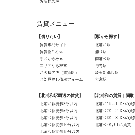
お客様の声
賃貸メニュー
【借りたい】
【駅から探す】
賃貸専門サイト
北浦和駅
賃貸物件検索
浦和駅
学区から検索
南浦和駅
エリアから検索
与野駅
お客様の声（賃貸版）
埼玉新都心駅
お部屋探し依頼フォーム
大宮駅
【北浦和駅周辺の賃貸】
【北浦和の賃貸｜間取
北浦和駅徒歩3分以内
北浦和1R～1LDKの賃
北浦和駅徒歩5分以内
北浦和2K～2LDKの賃
北浦和駅徒歩7分以内
北浦和3K～3LDKの賃
北浦和駅徒歩10分以内
北浦和4K以上の賃貸
北浦和駅徒歩15分以内