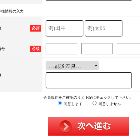
客様情報の入力
必須
前
-
-
必須
番号
所
会員規約をご確認のうえ下記にチェックして下さい。
同意します
同意しません