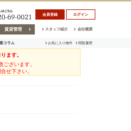
会員登録
ログイン
賃貸管理
スタッフ紹介
会社概要
産コラム
お気に入り物件
閲覧履歴
おります。
ラム
売却コラム
数ございます。
問合せ下さい。