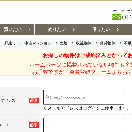
買いたい
売りたい
借りたい
古一戸建て
中古マンション
土地
収益物件
賃貸物件
不動
お探しの物件はご成約済みとなって
お部屋探しコラム
賃貸管理コ
ホームページに掲載されていない物件も多
お手数ですが、会員登録フォームよりお
必須
ルアドレス
※メールアドレスはログインに使用します。
必須
ワード