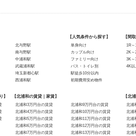
【人気条件から探す】
【間取
北与野駅
単身向け
1R～
南与野駅
カップル向け
2K～
中浦和駅
ファミリー向け
3K～
武蔵浦和駅
バス・トイレ別
4K以
埼玉新都心駅
駅徒歩10分以内
西浦和駅
初期費用安め物件
り】
【北浦和の賃貸｜家賃】
【北浦
貸
北浦和3万円台の賃貸
北浦和9万円台の賃貸
北浦
貸
北浦和4万円台の賃貸
北浦和10万円台の賃貸
北浦
貸
北浦和5万円台の賃貸
北浦和11万円台の賃貸
北浦
北浦和6万円台の賃貸
北浦和12万円台の賃貸
北浦
北浦和7万円台の賃貸
北浦和13万円台の賃貸
北浦