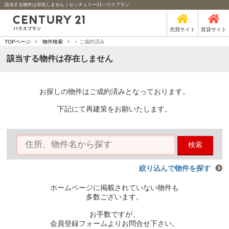
該当する物件は存在しません｜センチュリー21ハウスプラン
売買サイト
賃貸サイト
-
TOPページ
>
物件検索
>
ご成約済み
該当する物件は存在しません
お探しの物件はご成約済みとなっております。
下記にて再建策をお願いたします。
検索
絞り込んで物件を探す
ホームページに掲載されていない物件も
多数ございます。
お手数ですが、
会員登録フォームよりお問合せ下さい。