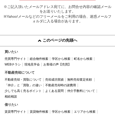
※ご記入頂いたメールアドレス宛てに、お問合せ内容の確認メール
をお送りいたします。
※Yahoo!メールなどのフリーメールをご利用の場合、迷惑メールフ
ォルダに入る場合があります。
このページの先頭へ
買いたい
売買専門サイト
総合物件検索
学区から検索
町名から検索
WEBチラシ
現地見学会
お客様の声【売買】
不動産売却について
不動産売却・買取について
売却成功実績
無料売却査定依頼
「仲介」と「買取」の違い
不動産売却時の諸費用
少しでも高く売るポイント
よくある質問
仲介手数料について
相続相談
借りたい
賃貸専門サイト
賃貸物件検索
学区から検索
エリアから検索