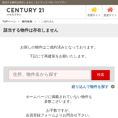
該当する物件は存在しません｜センチュリー21ハウスプラン
売買サイト
賃貸サイト
-
TOPページ
>
物件検索
>
ご成約済み
該当する物件は存在しません
お探しの物件はご成約済みとなっております。
下記にて再建策をお願いたします。
検索
絞り込んで物件を探す
ホームページに掲載されていない物件も
多数ございます。
お手数ですが、
会員登録フォームよりお問合せ下さい。