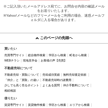
※ご記入頂いたメールアドレス宛てに、お問合せ内容の確認メール
をお送りいたします。
※Yahoo!メールなどのフリーメールをご利用の場合、迷惑メールフ
ォルダに入る場合があります。
このページの先頭へ
買いたい
売買専門サイト
総合物件検索
学区から検索
町名から検索
WEBチラシ
現地見学会
お客様の声【売買】
不動産売却について
不動産売却・買取について
売却成功実績
無料売却査定依頼
「仲介」と「買取」の違い
不動産売却時の諸費用
少しでも高く売るポイント
よくある質問
仲介手数料について
相続相談
借りたい
賃貸専門サイト
賃貸物件検索
学区から検索
エリアから検索