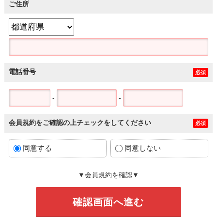
ご住所
電話番号
必須
-
-
会員規約をご確認の上チェックをしてください
必須
同意する
同意しない
▼会員規約を確認▼