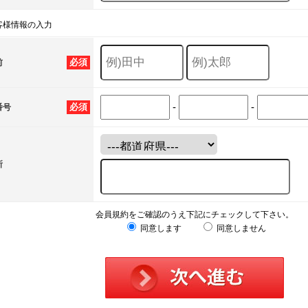
客様情報の入力
必須
前
-
-
必須
番号
所
会員規約をご確認のうえ下記にチェックして下さい。
同意します
同意しません