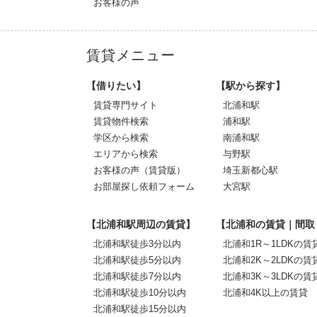
お客様の声
賃貸メニュー
【借りたい】
【駅から探す】
賃貸専門サイト
北浦和駅
賃貸物件検索
浦和駅
学区から検索
南浦和駅
エリアから検索
与野駅
お客様の声（賃貸版）
埼玉新都心駅
お部屋探し依頼フォーム
大宮駅
【北浦和駅周辺の賃貸】
【北浦和の賃貸｜間取
北浦和駅徒歩3分以内
北浦和1R～1LDKの賃
北浦和駅徒歩5分以内
北浦和2K～2LDKの賃
北浦和駅徒歩7分以内
北浦和3K～3LDKの賃
北浦和駅徒歩10分以内
北浦和4K以上の賃貸
北浦和駅徒歩15分以内