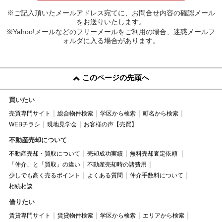
※ご記入頂いたメールアドレス宛てに、お問合せ内容の確認メール
をお送りいたします。
※Yahoo!メールなどのフリーメールをご利用の場合、迷惑メールフ
ォルダに入る場合があります。
このページの先頭へ
買いたい
売買専門サイト
総合物件検索
学区から検索
町名から検索
WEBチラシ
現地見学会
お客様の声【売買】
不動産売却について
不動産売却・買取について
売却成功実績
無料売却査定依頼
「仲介」と「買取」の違い
不動産売却時の諸費用
少しでも高く売るポイント
よくある質問
仲介手数料について
相続相談
借りたい
賃貸専門サイト
賃貸物件検索
学区から検索
エリアから検索