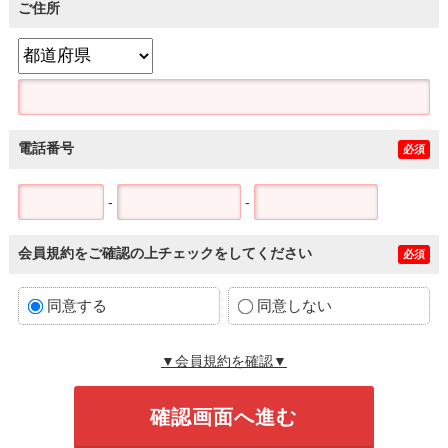
ご住所
電話番号
必須
-
-
会員規約をご確認の上チェックをしてください
必須
同意する
同意しない
▼会員規約を確認▼