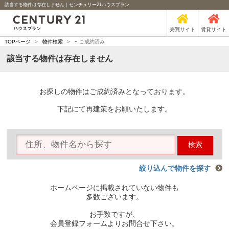
該当する物件は存在しません｜センチュリー21ハウスプラン
売買サイト
賃貸サイト
-
TOPページ
>
物件検索
>
ご成約済み
該当する物件は存在しません
お探しの物件はご成約済みとなっております。
下記にて再建策をお願いたします。
検索
絞り込んで物件を探す
ホームページに掲載されていない物件も
多数ございます。
お手数ですが、
会員登録フォームよりお問合せ下さい。