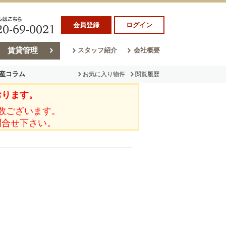
会員登録
ログイン
賃貸管理
スタッフ紹介
会社概要
産コラム
お気に入り物件
閲覧履歴
おります。
ラム
売却コラム
数ございます。
問合せ下さい。