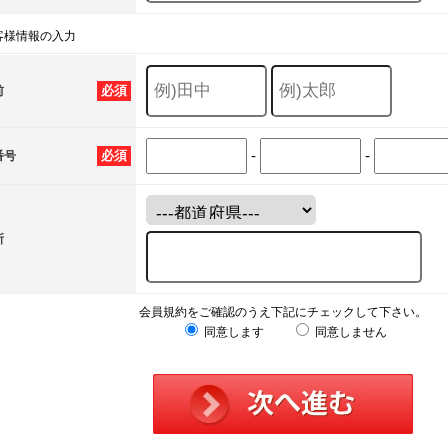
客様情報の入力
必須
前
-
-
必須
番号
所
会員規約をご確認のうえ下記にチェックして下さい。
同意します
同意しません