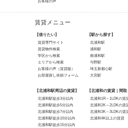
お客様の声
賃貸メニュー
【借りたい】
【駅から探す】
賃貸専門サイト
北浦和駅
賃貸物件検索
浦和駅
学区から検索
南浦和駅
エリアから検索
与野駅
お客様の声（賃貸版）
埼玉新都心駅
お部屋探し依頼フォーム
大宮駅
【北浦和駅周辺の賃貸】
【北浦和の賃貸｜間取
北浦和駅徒歩3分以内
北浦和1R～1LDKの賃
北浦和駅徒歩5分以内
北浦和2K～2LDKの賃
北浦和駅徒歩7分以内
北浦和3K～3LDKの賃
北浦和駅徒歩10分以内
北浦和4K以上の賃貸
北浦和駅徒歩15分以内