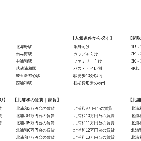
【人気条件から探す】
【間取
北与野駅
単身向け
1R～
南与野駅
カップル向け
2K～
中浦和駅
ファミリー向け
3K～
武蔵浦和駅
バス・トイレ別
4K以
埼玉新都心駅
駅徒歩10分以内
西浦和駅
初期費用安め物件
り】
【北浦和の賃貸｜家賃】
【北浦
貸
北浦和3万円台の賃貸
北浦和9万円台の賃貸
北浦
貸
北浦和4万円台の賃貸
北浦和10万円台の賃貸
北浦
貸
北浦和5万円台の賃貸
北浦和11万円台の賃貸
北浦
北浦和6万円台の賃貸
北浦和12万円台の賃貸
北浦
北浦和7万円台の賃貸
北浦和13万円台の賃貸
北浦