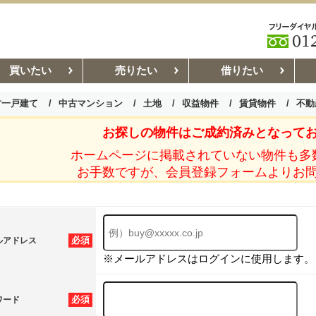
買いたい
売りたい
借りたい
古一戸建て
中古マンション
土地
収益物件
賃貸物件
不動
お探しの物件はご成約済みとなって
お部屋探しコラム
賃貸管理コ
ホームページに掲載されていない物件も多
お手数ですが、会員登録フォームよりお
必須
ルアドレス
※メールアドレスはログインに使用します。
必須
ワード