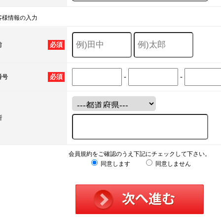
客様情報の入力
必須
前
-
-
必須
番号
所
会員規約をご確認のうえ下記にチェックして下さい。
同意します
同意しません