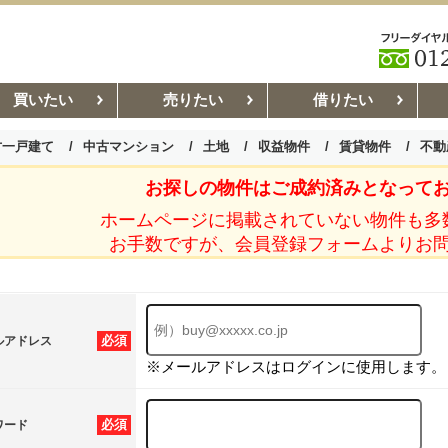
買いたい
売りたい
借りたい
古一戸建て
中古マンション
土地
収益物件
賃貸物件
不動
お探しの物件はご成約済みとなって
お部屋探しコラム
賃貸管理コ
ホームページに掲載されていない物件も多
お手数ですが、会員登録フォームよりお
必須
ルアドレス
※メールアドレスはログインに使用します。
必須
ワード