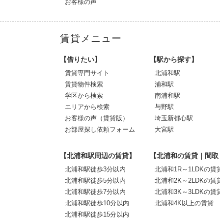
お客様の声
賃貸メニュー
【借りたい】
【駅から探す】
賃貸専門サイト
北浦和駅
賃貸物件検索
浦和駅
学区から検索
南浦和駅
エリアから検索
与野駅
お客様の声（賃貸版）
埼玉新都心駅
お部屋探し依頼フォーム
大宮駅
【北浦和駅周辺の賃貸】
【北浦和の賃貸｜間取
北浦和駅徒歩3分以内
北浦和1R～1LDKの賃
北浦和駅徒歩5分以内
北浦和2K～2LDKの賃
北浦和駅徒歩7分以内
北浦和3K～3LDKの賃
北浦和駅徒歩10分以内
北浦和4K以上の賃貸
北浦和駅徒歩15分以内