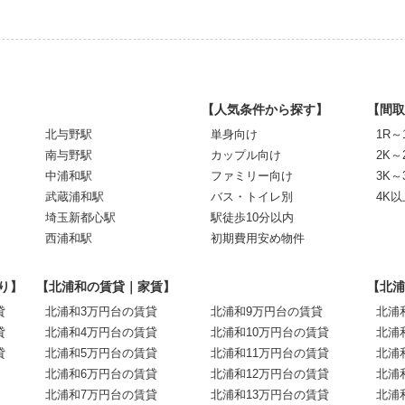
【人気条件から探す】
【間取
北与野駅
単身向け
1R～
南与野駅
カップル向け
2K～
中浦和駅
ファミリー向け
3K～
武蔵浦和駅
バス・トイレ別
4K以
埼玉新都心駅
駅徒歩10分以内
西浦和駅
初期費用安め物件
り】
【北浦和の賃貸｜家賃】
【北浦
貸
北浦和3万円台の賃貸
北浦和9万円台の賃貸
北浦
貸
北浦和4万円台の賃貸
北浦和10万円台の賃貸
北浦
貸
北浦和5万円台の賃貸
北浦和11万円台の賃貸
北浦
北浦和6万円台の賃貸
北浦和12万円台の賃貸
北浦
北浦和7万円台の賃貸
北浦和13万円台の賃貸
北浦