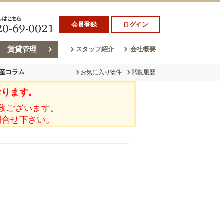
会員登録
ログイン
賃貸管理
スタッフ紹介
会社概要
産コラム
お気に入り物件
閲覧履歴
おります。
ラム
売却コラム
数ございます。
問合せ下さい。