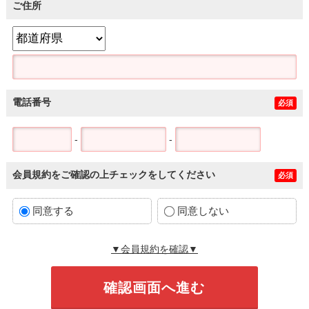
ご住所
電話番号
必須
-
-
会員規約をご確認の上チェックをしてください
必須
同意する
同意しない
▼会員規約を確認▼