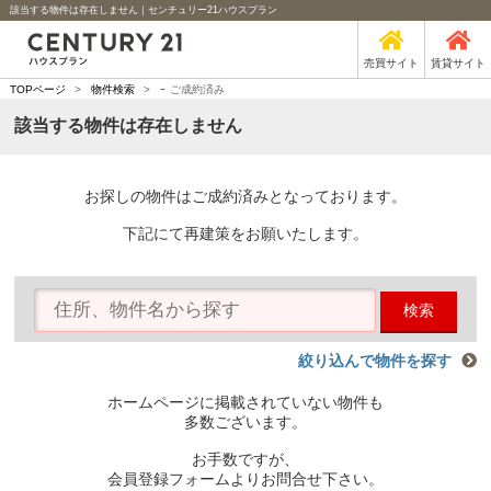
該当する物件は存在しません｜センチュリー21ハウスプラン
売買サイト
賃貸サイト
-
TOPページ
>
物件検索
>
ご成約済み
該当する物件は存在しません
お探しの物件はご成約済みとなっております。
下記にて再建策をお願いたします。
検索
絞り込んで物件を探す
ホームページに掲載されていない物件も
多数ございます。
お手数ですが、
会員登録フォームよりお問合せ下さい。