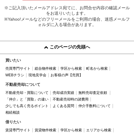
※ご記入頂いたメールアドレス宛てに、お問合せ内容の確認メール
をお送りいたします。
※Yahoo!メールなどのフリーメールをご利用の場合、迷惑メールフ
ォルダに入る場合があります。
このページの先頭へ
買いたい
売買専門サイト
総合物件検索
学区から検索
町名から検索
WEBチラシ
現地見学会
お客様の声【売買】
不動産売却について
不動産売却・買取について
売却成功実績
無料売却査定依頼
「仲介」と「買取」の違い
不動産売却時の諸費用
少しでも高く売るポイント
よくある質問
仲介手数料について
相続相談
借りたい
賃貸専門サイト
賃貸物件検索
学区から検索
エリアから検索