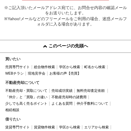
※ご記入頂いたメールアドレス宛てに、お問合せ内容の確認メール
をお送りいたします。
※Yahoo!メールなどのフリーメールをご利用の場合、迷惑メールフ
ォルダに入る場合があります。
このページの先頭へ
買いたい
売買専門サイト
総合物件検索
学区から検索
町名から検索
WEBチラシ
現地見学会
お客様の声【売買】
不動産売却について
不動産売却・買取について
売却成功実績
無料売却査定依頼
「仲介」と「買取」の違い
不動産売却時の諸費用
少しでも高く売るポイント
よくある質問
仲介手数料について
相続相談
借りたい
賃貸専門サイト
賃貸物件検索
学区から検索
エリアから検索