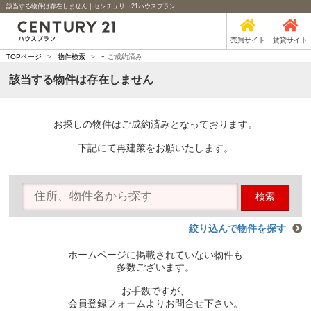
該当する物件は存在しません｜センチュリー21ハウスプラン
売買サイト
賃貸サイト
-
TOPページ
>
物件検索
>
ご成約済み
該当する物件は存在しません
お探しの物件はご成約済みとなっております。
下記にて再建策をお願いたします。
検索
絞り込んで物件を探す
ホームページに掲載されていない物件も
多数ございます。
お手数ですが、
会員登録フォームよりお問合せ下さい。