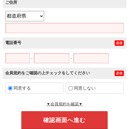
ご住所
電話番号
必須
-
-
会員規約をご確認の上チェックをしてください
必須
同意する
同意しない
▼会員規約を確認▼