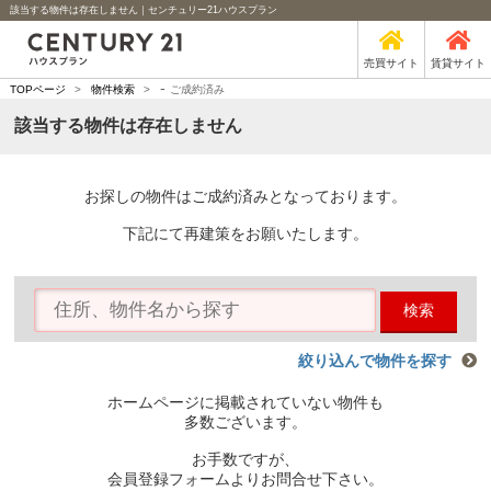
該当する物件は存在しません｜センチュリー21ハウスプラン
売買サイト
賃貸サイト
-
TOPページ
>
物件検索
>
ご成約済み
該当する物件は存在しません
お探しの物件はご成約済みとなっております。
下記にて再建策をお願いたします。
検索
絞り込んで物件を探す
ホームページに掲載されていない物件も
多数ございます。
お手数ですが、
会員登録フォームよりお問合せ下さい。