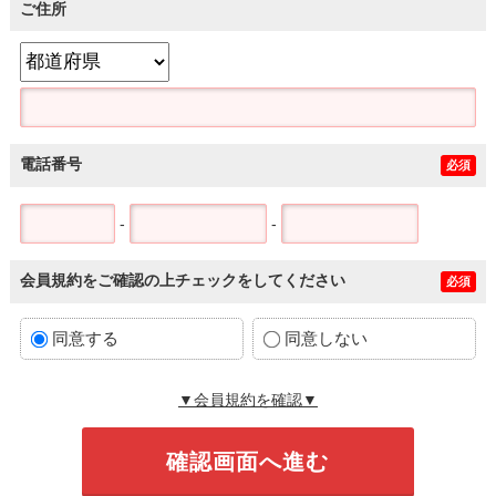
ご住所
電話番号
必須
-
-
会員規約をご確認の上チェックをしてください
必須
同意する
同意しない
▼会員規約を確認▼