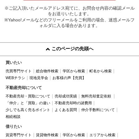
※ご記入頂いたメールアドレス宛てに、お問合せ内容の確認メール
をお送りいたします。
※Yahoo!メールなどのフリーメールをご利用の場合、迷惑メールフ
ォルダに入る場合があります。
このページの先頭へ
買いたい
売買専門サイト
総合物件検索
学区から検索
町名から検索
WEBチラシ
現地見学会
お客様の声【売買】
不動産売却について
不動産売却・買取について
売却成功実績
無料売却査定依頼
「仲介」と「買取」の違い
不動産売却時の諸費用
少しでも高く売るポイント
よくある質問
仲介手数料について
相続相談
借りたい
賃貸専門サイト
賃貸物件検索
学区から検索
エリアから検索