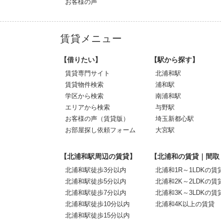
お客様の声
賃貸メニュー
【借りたい】
【駅から探す】
賃貸専門サイト
北浦和駅
賃貸物件検索
浦和駅
学区から検索
南浦和駅
エリアから検索
与野駅
お客様の声（賃貸版）
埼玉新都心駅
お部屋探し依頼フォーム
大宮駅
【北浦和駅周辺の賃貸】
【北浦和の賃貸｜間取
北浦和駅徒歩3分以内
北浦和1R～1LDKの賃
北浦和駅徒歩5分以内
北浦和2K～2LDKの賃
北浦和駅徒歩7分以内
北浦和3K～3LDKの賃
北浦和駅徒歩10分以内
北浦和4K以上の賃貸
北浦和駅徒歩15分以内