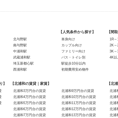
【人気条件から探す】
【間取
北与野駅
単身向け
1R～
南与野駅
カップル向け
2K～
中浦和駅
ファミリー向け
3K～
武蔵浦和駅
バス・トイレ別
4K以
埼玉新都心駅
駅徒歩10分以内
西浦和駅
初期費用安め物件
り】
【北浦和の賃貸｜家賃】
【北浦
貸
北浦和3万円台の賃貸
北浦和9万円台の賃貸
北浦
貸
北浦和4万円台の賃貸
北浦和10万円台の賃貸
北浦
貸
北浦和5万円台の賃貸
北浦和11万円台の賃貸
北浦
北浦和6万円台の賃貸
北浦和12万円台の賃貸
北浦
北浦和7万円台の賃貸
北浦和13万円台の賃貸
北浦