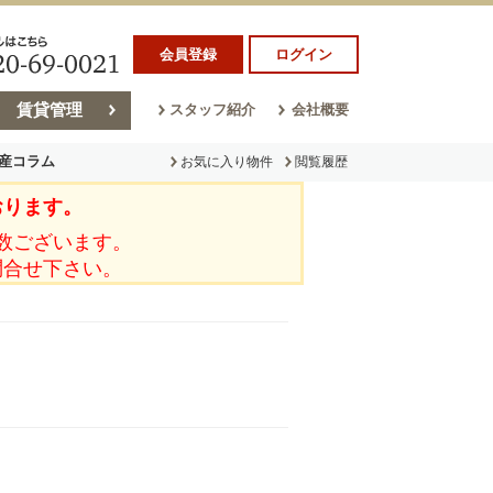
会員登録
ログイン
賃貸管理
スタッフ紹介
会社概要
産コラム
お気に入り物件
閲覧履歴
おります。
ラム
売却コラム
数ございます。
問合せ下さい。