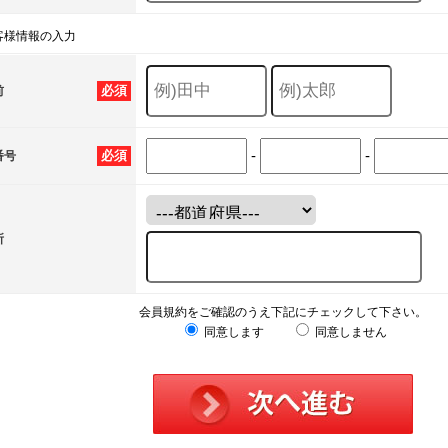
客様情報の入力
必須
前
-
-
必須
番号
所
会員規約をご確認のうえ下記にチェックして下さい。
同意します
同意しません