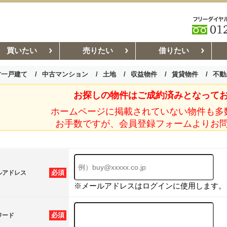
買いたい
売りたい
借りたい
古一戸建て
中古マンション
土地
収益物件
賃貸物件
不動
お探しの物件はご成約済みとなって
お部屋探しコラム
賃貸管理コ
ホームページに掲載されていない物件も多
お手数ですが、会員登録フォームよりお
必須
ルアドレス
※メールアドレスはログインに使用します。
必須
ワード