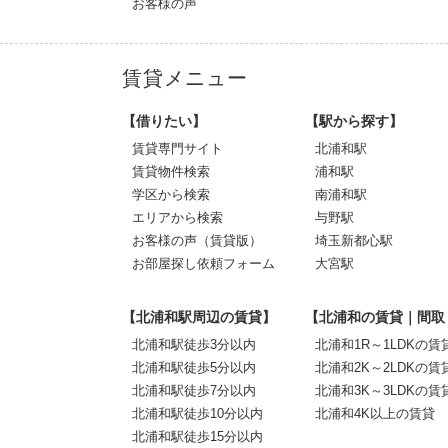
お客様の声
賃貸メニュー
【借りたい】
【駅から探す】
賃貸専門サイト
北浦和駅
賃貸物件検索
浦和駅
学区から検索
南浦和駅
エリアから検索
与野駅
お客様の声（賃貸版）
埼玉新都心駅
お部屋探し依頼フォーム
大宮駅
【北浦和駅周辺の賃貸】
【北浦和の賃貸｜間取
北浦和駅徒歩3分以内
北浦和1R～1LDKの賃
北浦和駅徒歩5分以内
北浦和2K～2LDKの賃
北浦和駅徒歩7分以内
北浦和3K～3LDKの賃
北浦和駅徒歩10分以内
北浦和4K以上の賃貸
北浦和駅徒歩15分以内