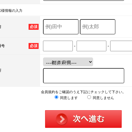
客様情報の入力
必須
前
-
-
必須
番号
所
会員規約をご確認のうえ下記にチェックして下さい。
同意します
同意しません