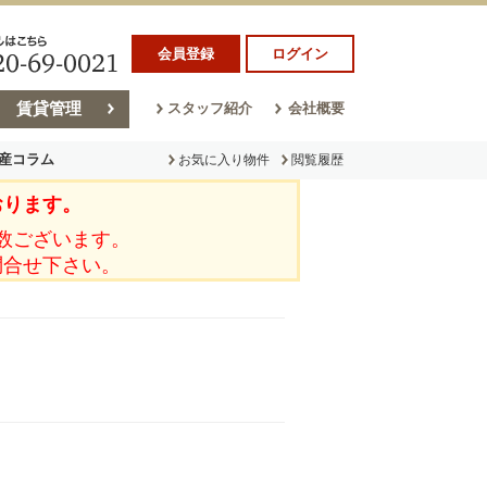
会員登録
ログイン
賃貸管理
スタッフ紹介
会社概要
産コラム
お気に入り物件
閲覧履歴
おります。
ラム
売却コラム
数ございます。
問合せ下さい。