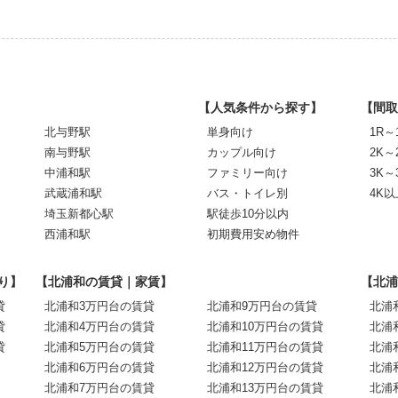
【人気条件から探す】
【間取
北与野駅
単身向け
1R～
南与野駅
カップル向け
2K～
中浦和駅
ファミリー向け
3K～
武蔵浦和駅
バス・トイレ別
4K以
埼玉新都心駅
駅徒歩10分以内
西浦和駅
初期費用安め物件
り】
【北浦和の賃貸｜家賃】
【北浦
貸
北浦和3万円台の賃貸
北浦和9万円台の賃貸
北浦
貸
北浦和4万円台の賃貸
北浦和10万円台の賃貸
北浦
貸
北浦和5万円台の賃貸
北浦和11万円台の賃貸
北浦
北浦和6万円台の賃貸
北浦和12万円台の賃貸
北浦
北浦和7万円台の賃貸
北浦和13万円台の賃貸
北浦