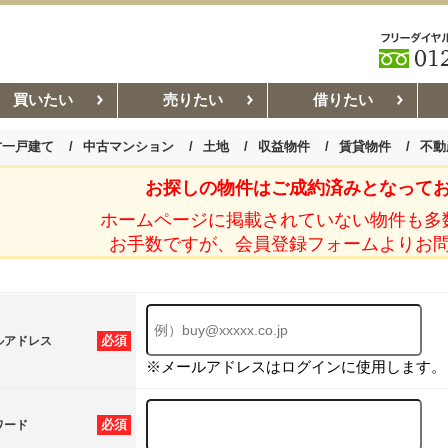
買いたい
売りたい
借りたい
古一戸建て
中古マンション
土地
収益物件
賃貸物件
不動
お探しの物件はご成約済みとなって
お部屋探しコラム
賃貸管理コ
ホームページに掲載されていない物件も多
お手数ですが、会員登録フォームよりお
必須
ルアドレス
※メールアドレスはログインに使用します。
必須
ワード