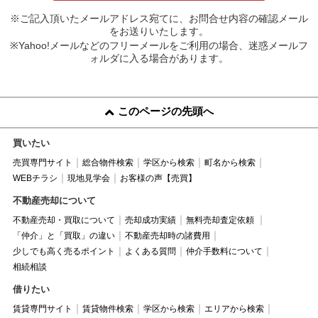
※ご記入頂いたメールアドレス宛てに、お問合せ内容の確認メール
をお送りいたします。
※Yahoo!メールなどのフリーメールをご利用の場合、迷惑メールフ
ォルダに入る場合があります。
このページの先頭へ
買いたい
売買専門サイト
総合物件検索
学区から検索
町名から検索
WEBチラシ
現地見学会
お客様の声【売買】
不動産売却について
不動産売却・買取について
売却成功実績
無料売却査定依頼
「仲介」と「買取」の違い
不動産売却時の諸費用
少しでも高く売るポイント
よくある質問
仲介手数料について
相続相談
借りたい
賃貸専門サイト
賃貸物件検索
学区から検索
エリアから検索