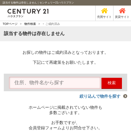
該当する物件は存在しません｜センチュリー21ハウスプラン
売買サイト
賃貸サイト
-
TOPページ
>
物件検索
>
ご成約済み
該当する物件は存在しません
お探しの物件はご成約済みとなっております。
下記にて再建策をお願いたします。
検索
絞り込んで物件を探す
ホームページに掲載されていない物件も
多数ございます。
お手数ですが、
会員登録フォームよりお問合せ下さい。