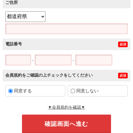
ご住所
電話番号
必須
-
-
会員規約をご確認の上チェックをしてください
必須
同意する
同意しない
▼会員規約を確認▼