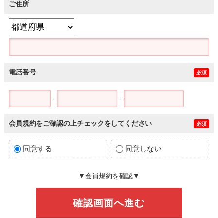
ご住所
電話番号
必須
-
-
会員規約をご確認の上チェックをしてください
必須
同意する
同意しない
▼会員規約を確認▼