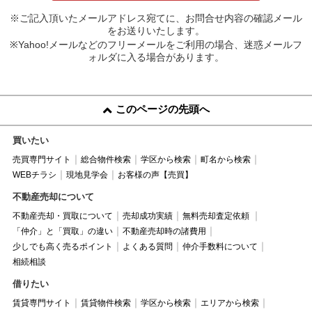
※ご記入頂いたメールアドレス宛てに、お問合せ内容の確認メール
をお送りいたします。
※Yahoo!メールなどのフリーメールをご利用の場合、迷惑メールフ
ォルダに入る場合があります。
このページの先頭へ
買いたい
売買専門サイト
総合物件検索
学区から検索
町名から検索
WEBチラシ
現地見学会
お客様の声【売買】
不動産売却について
不動産売却・買取について
売却成功実績
無料売却査定依頼
「仲介」と「買取」の違い
不動産売却時の諸費用
少しでも高く売るポイント
よくある質問
仲介手数料について
相続相談
借りたい
賃貸専門サイト
賃貸物件検索
学区から検索
エリアから検索