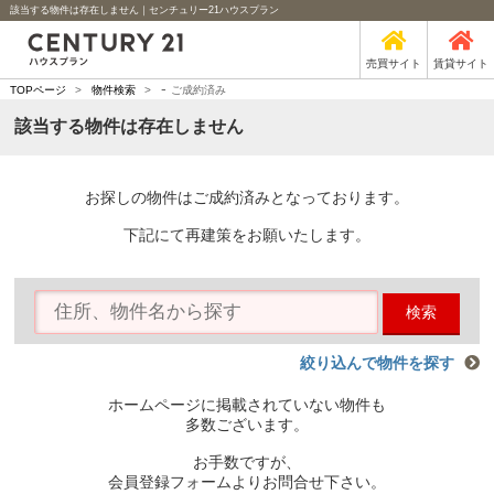
該当する物件は存在しません｜センチュリー21ハウスプラン
売買サイト
賃貸サイト
-
TOPページ
>
物件検索
>
ご成約済み
該当する物件は存在しません
お探しの物件はご成約済みとなっております。
下記にて再建策をお願いたします。
検索
絞り込んで物件を探す
ホームページに掲載されていない物件も
多数ございます。
お手数ですが、
会員登録フォームよりお問合せ下さい。