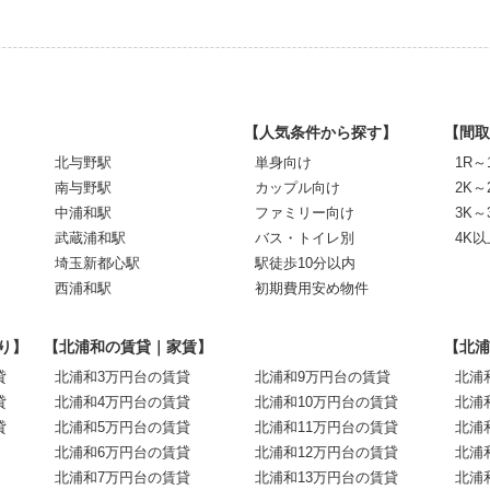
【人気条件から探す】
【間取
北与野駅
単身向け
1R～
南与野駅
カップル向け
2K～
中浦和駅
ファミリー向け
3K～
武蔵浦和駅
バス・トイレ別
4K以
埼玉新都心駅
駅徒歩10分以内
西浦和駅
初期費用安め物件
り】
【北浦和の賃貸｜家賃】
【北浦
貸
北浦和3万円台の賃貸
北浦和9万円台の賃貸
北浦
貸
北浦和4万円台の賃貸
北浦和10万円台の賃貸
北浦
貸
北浦和5万円台の賃貸
北浦和11万円台の賃貸
北浦
北浦和6万円台の賃貸
北浦和12万円台の賃貸
北浦
北浦和7万円台の賃貸
北浦和13万円台の賃貸
北浦