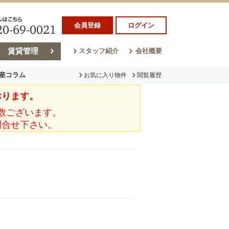
会員登録
ログイン
賃貸管理
スタッフ紹介
会社概要
産コラム
お気に入り物件
閲覧履歴
おります。
ラム
売却コラム
数ございます。
問合せ下さい。