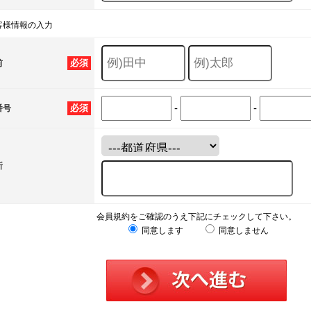
客様情報の入力
必須
前
-
-
必須
番号
所
会員規約をご確認のうえ下記にチェックして下さい。
同意します
同意しません