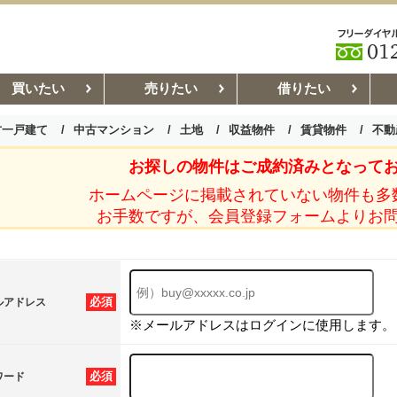
買いたい
売りたい
借りたい
古一戸建て
中古マンション
土地
収益物件
賃貸物件
不動
お探しの物件はご成約済みとなって
お部屋探しコラム
賃貸管理コ
ホームページに掲載されていない物件も多
お手数ですが、会員登録フォームよりお
必須
ルアドレス
※メールアドレスはログインに使用します。
必須
ワード