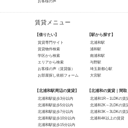
お客様の声
賃貸メニュー
【借りたい】
【駅から探す】
賃貸専門サイト
北浦和駅
賃貸物件検索
浦和駅
学区から検索
南浦和駅
エリアから検索
与野駅
お客様の声（賃貸版）
埼玉新都心駅
お部屋探し依頼フォーム
大宮駅
【北浦和駅周辺の賃貸】
【北浦和の賃貸｜間取
北浦和駅徒歩3分以内
北浦和1R～1LDKの賃
北浦和駅徒歩5分以内
北浦和2K～2LDKの賃
北浦和駅徒歩7分以内
北浦和3K～3LDKの賃
北浦和駅徒歩10分以内
北浦和4K以上の賃貸
北浦和駅徒歩15分以内