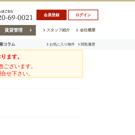
会員登録
ログイン
賃貸管理
スタッフ紹介
会社概要
産コラム
お気に入り物件
閲覧履歴
おります。
ラム
売却コラム
数ございます。
問合せ下さい。