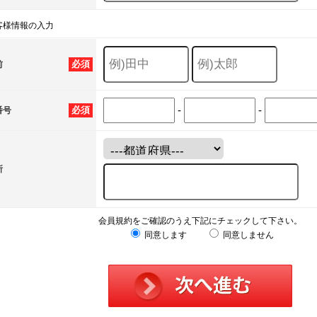
客様情報の入力
必須
前
-
-
必須
番号
所
会員規約をご確認のうえ下記にチェックして下さい。
同意します
同意しません