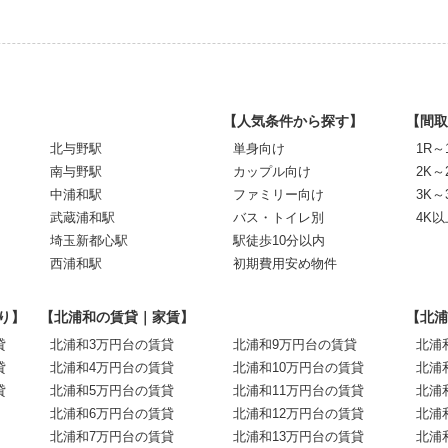
【人気条件から探す】
【間取
北与野駅
単身向け
1R～
南与野駅
カップル向け
2K～
中浦和駅
ファミリー向け
3K～
武蔵浦和駅
バス・トイレ別
4K以
埼玉新都心駅
駅徒歩10分以内
西浦和駅
初期費用安め物件
り】
【北浦和の賃貸｜家賃】
【北浦
貸
北浦和3万円台の賃貸
北浦和9万円台の賃貸
北浦
貸
北浦和4万円台の賃貸
北浦和10万円台の賃貸
北浦
貸
北浦和5万円台の賃貸
北浦和11万円台の賃貸
北浦
北浦和6万円台の賃貸
北浦和12万円台の賃貸
北浦
北浦和7万円台の賃貸
北浦和13万円台の賃貸
北浦