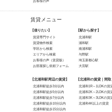
お客様の声
賃貸メニュー
【借りたい】
【駅から探す】
賃貸専門サイト
北浦和駅
賃貸物件検索
浦和駅
学区から検索
南浦和駅
エリアから検索
与野駅
お客様の声（賃貸版）
埼玉新都心駅
お部屋探し依頼フォーム
大宮駅
【北浦和駅周辺の賃貸】
【北浦和の賃貸｜間取
北浦和駅徒歩3分以内
北浦和1R～1LDKの賃
北浦和駅徒歩5分以内
北浦和2K～2LDKの賃
北浦和駅徒歩7分以内
北浦和3K～3LDKの賃
北浦和駅徒歩10分以内
北浦和4K以上の賃貸
北浦和駅徒歩15分以内