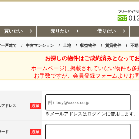
買いたい
売りたい
借りたい
古一戸建て
中古マンション
土地
収益物件
賃貸物件
不動
お探しの物件はご成約済みとなって
お部屋探しコラム
賃貸管理コ
ホームページに掲載されていない物件も多
お手数ですが、会員登録フォームよりお
必須
ルアドレス
※メールアドレスはログインに使用します。
必須
ワード