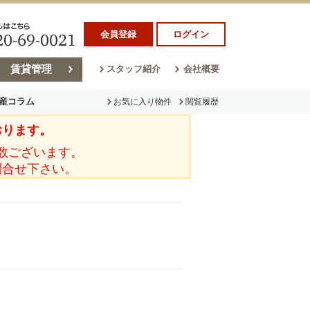
会員登録
ログイン
賃貸管理
スタッフ紹介
会社概要
産コラム
お気に入り物件
閲覧履歴
おります。
ラム
売却コラム
数ございます。
問合せ下さい。