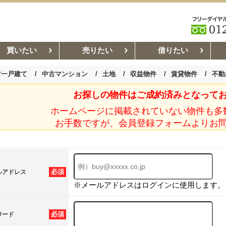
買いたい
売りたい
借りたい
古一戸建て
中古マンション
土地
収益物件
賃貸物件
不動
お探しの物件はご成約済みとなって
お部屋探しコラム
賃貸管理コ
ホームページに掲載されていない物件も多
お手数ですが、会員登録フォームよりお
必須
ルアドレス
※メールアドレスはログインに使用します。
必須
ワード