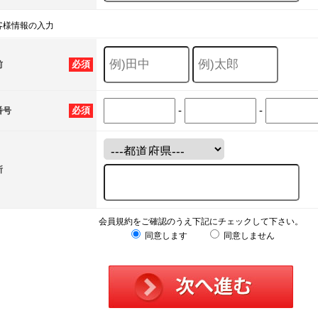
客様情報の入力
必須
前
-
-
必須
番号
所
会員規約をご確認のうえ下記にチェックして下さい。
同意します
同意しません