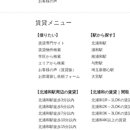
お客様の声
賃貸メニュー
【借りたい】
【駅から探す】
賃貸専門サイト
北浦和駅
賃貸物件検索
浦和駅
学区から検索
南浦和駅
エリアから検索
与野駅
お客様の声（賃貸版）
埼玉新都心駅
お部屋探し依頼フォーム
大宮駅
【北浦和駅周辺の賃貸】
【北浦和の賃貸｜間取
北浦和駅徒歩3分以内
北浦和1R～1LDKの賃
北浦和駅徒歩5分以内
北浦和2K～2LDKの賃
北浦和駅徒歩7分以内
北浦和3K～3LDKの賃
北浦和駅徒歩10分以内
北浦和4K以上の賃貸
北浦和駅徒歩15分以内