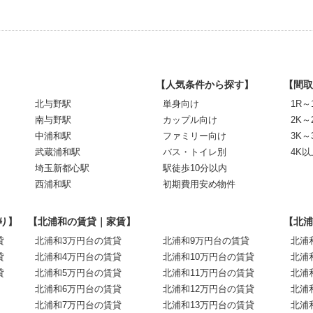
【人気条件から探す】
【間取
北与野駅
単身向け
1R～
南与野駅
カップル向け
2K～
中浦和駅
ファミリー向け
3K～
武蔵浦和駅
バス・トイレ別
4K以
埼玉新都心駅
駅徒歩10分以内
西浦和駅
初期費用安め物件
り】
【北浦和の賃貸｜家賃】
【北浦
貸
北浦和3万円台の賃貸
北浦和9万円台の賃貸
北浦
貸
北浦和4万円台の賃貸
北浦和10万円台の賃貸
北浦
貸
北浦和5万円台の賃貸
北浦和11万円台の賃貸
北浦
北浦和6万円台の賃貸
北浦和12万円台の賃貸
北浦
北浦和7万円台の賃貸
北浦和13万円台の賃貸
北浦