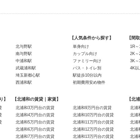
【人気条件から探す】
【間取
北与野駅
単身向け
1R～
南与野駅
カップル向け
2K～
中浦和駅
ファミリー向け
3K～
武蔵浦和駅
バス・トイレ別
4K以
埼玉新都心駅
駅徒歩10分以内
西浦和駅
初期費用安め物件
り】
【北浦和の賃貸｜家賃】
【北浦
貸
北浦和3万円台の賃貸
北浦和9万円台の賃貸
北浦
貸
北浦和4万円台の賃貸
北浦和10万円台の賃貸
北浦
貸
北浦和5万円台の賃貸
北浦和11万円台の賃貸
北浦
北浦和6万円台の賃貸
北浦和12万円台の賃貸
北浦
北浦和7万円台の賃貸
北浦和13万円台の賃貸
北浦