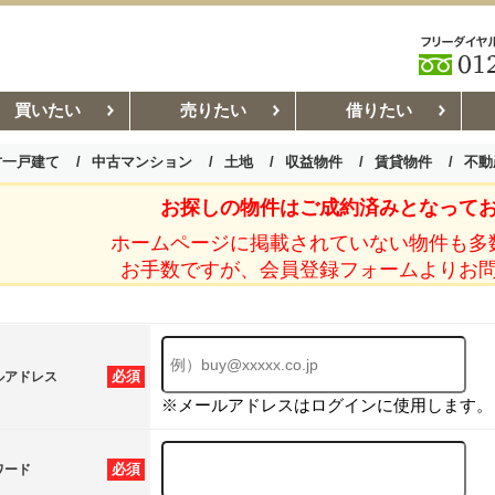
買いたい
売りたい
借りたい
古一戸建て
中古マンション
土地
収益物件
賃貸物件
不動
お探しの物件はご成約済みとなって
お部屋探しコラム
賃貸管理コ
ホームページに掲載されていない物件も多
お手数ですが、会員登録フォームよりお
必須
ルアドレス
※メールアドレスはログインに使用します。
必須
ワード