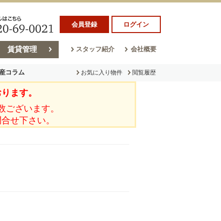
会員登録
ログイン
賃貸管理
スタッフ紹介
会社概要
産コラム
お気に入り物件
閲覧履歴
おります。
ラム
売却コラム
数ございます。
問合せ下さい。