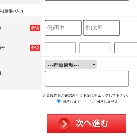
客様情報の入力
必須
前
-
-
必須
番号
所
会員規約をご確認のうえ下記にチェックして下さい。
同意します
同意しません