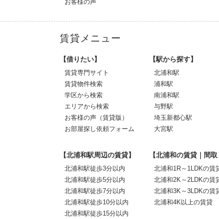
お客様の声
賃貸メニュー
【借りたい】
【駅から探す】
賃貸専門サイト
北浦和駅
賃貸物件検索
浦和駅
学区から検索
南浦和駅
エリアから検索
与野駅
お客様の声（賃貸版）
埼玉新都心駅
お部屋探し依頼フォーム
大宮駅
【北浦和駅周辺の賃貸】
【北浦和の賃貸｜間取
北浦和駅徒歩3分以内
北浦和1R～1LDKの賃
北浦和駅徒歩5分以内
北浦和2K～2LDKの賃
北浦和駅徒歩7分以内
北浦和3K～3LDKの賃
北浦和駅徒歩10分以内
北浦和4K以上の賃貸
北浦和駅徒歩15分以内