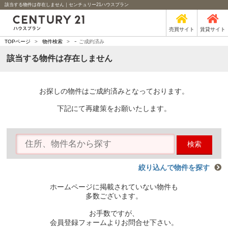
該当する物件は存在しません｜センチュリー21ハウスプラン
売買サイト
賃貸サイト
-
TOPページ
>
物件検索
>
ご成約済み
該当する物件は存在しません
お探しの物件はご成約済みとなっております。
下記にて再建策をお願いたします。
検索
絞り込んで物件を探す
ホームページに掲載されていない物件も
多数ございます。
お手数ですが、
会員登録フォームよりお問合せ下さい。