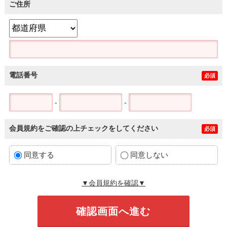
ご住所
電話番号
必須
-
-
会員規約をご確認の上チェックをしてください
必須
同意する
同意しない
▼会員規約を確認▼