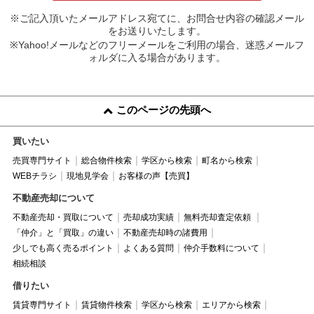
※ご記入頂いたメールアドレス宛てに、お問合せ内容の確認メール
をお送りいたします。
※Yahoo!メールなどのフリーメールをご利用の場合、迷惑メールフ
ォルダに入る場合があります。
このページの先頭へ
買いたい
売買専門サイト
総合物件検索
学区から検索
町名から検索
WEBチラシ
現地見学会
お客様の声【売買】
不動産売却について
不動産売却・買取について
売却成功実績
無料売却査定依頼
「仲介」と「買取」の違い
不動産売却時の諸費用
少しでも高く売るポイント
よくある質問
仲介手数料について
相続相談
借りたい
賃貸専門サイト
賃貸物件検索
学区から検索
エリアから検索