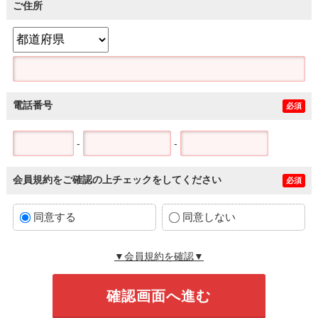
ご住所
電話番号
必須
-
-
会員規約をご確認の上チェックをしてください
必須
同意する
同意しない
▼会員規約を確認▼