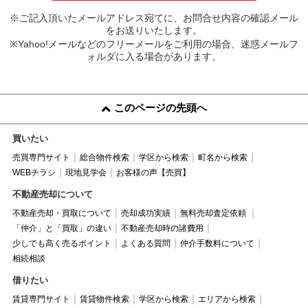
※ご記入頂いたメールアドレス宛てに、お問合せ内容の確認メール
をお送りいたします。
※Yahoo!メールなどのフリーメールをご利用の場合、迷惑メールフ
ォルダに入る場合があります。
このページの先頭へ
買いたい
売買専門サイト
総合物件検索
学区から検索
町名から検索
WEBチラシ
現地見学会
お客様の声【売買】
不動産売却について
不動産売却・買取について
売却成功実績
無料売却査定依頼
「仲介」と「買取」の違い
不動産売却時の諸費用
少しでも高く売るポイント
よくある質問
仲介手数料について
相続相談
借りたい
賃貸専門サイト
賃貸物件検索
学区から検索
エリアから検索