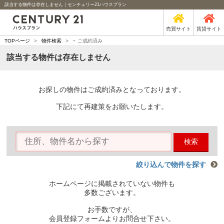
該当する物件は存在しません｜センチュリー21ハウスプラン
売買サイト
賃貸サイト
-
TOPページ
>
物件検索
>
ご成約済み
該当する物件は存在しません
お探しの物件はご成約済みとなっております。
下記にて再建策をお願いたします。
検索
絞り込んで物件を探す
ホームページに掲載されていない物件も
多数ございます。
お手数ですが、
会員登録フォームよりお問合せ下さい。