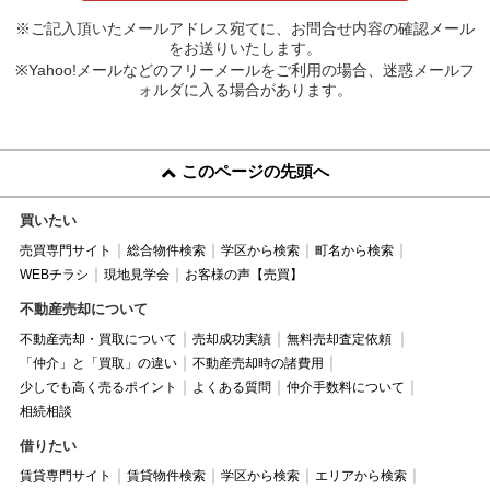
※ご記入頂いたメールアドレス宛てに、お問合せ内容の確認メール
をお送りいたします。
※Yahoo!メールなどのフリーメールをご利用の場合、迷惑メールフ
ォルダに入る場合があります。
このページの先頭へ
買いたい
売買専門サイト
総合物件検索
学区から検索
町名から検索
WEBチラシ
現地見学会
お客様の声【売買】
不動産売却について
不動産売却・買取について
売却成功実績
無料売却査定依頼
「仲介」と「買取」の違い
不動産売却時の諸費用
少しでも高く売るポイント
よくある質問
仲介手数料について
相続相談
借りたい
賃貸専門サイト
賃貸物件検索
学区から検索
エリアから検索