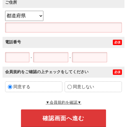
ご住所
電話番号
必須
-
-
会員規約をご確認の上チェックをしてください
必須
同意する
同意しない
▼会員規約を確認▼