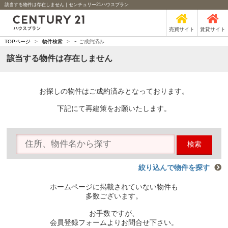
該当する物件は存在しません｜センチュリー21ハウスプラン
売買サイト
賃貸サイト
-
TOPページ
>
物件検索
>
ご成約済み
該当する物件は存在しません
お探しの物件はご成約済みとなっております。
下記にて再建策をお願いたします。
検索
絞り込んで物件を探す
ホームページに掲載されていない物件も
多数ございます。
お手数ですが、
会員登録フォームよりお問合せ下さい。