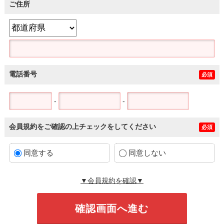
ご住所
電話番号
必須
-
-
会員規約をご確認の上チェックをしてください
必須
同意する
同意しない
▼会員規約を確認▼