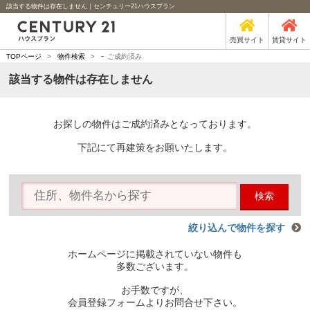
該当する物件は存在しません｜センチュリー21ハウスプラン
売買サイト
賃貸サイト
-
TOPページ
>
物件検索
>
ご成約済み
該当する物件は存在しません
お探しの物件はご成約済みとなっております。
下記にて再建策をお願いたします。
検索
絞り込んで物件を探す
ホームページに掲載されていない物件も
多数ございます。
お手数ですが、
会員登録フォームよりお問合せ下さい。