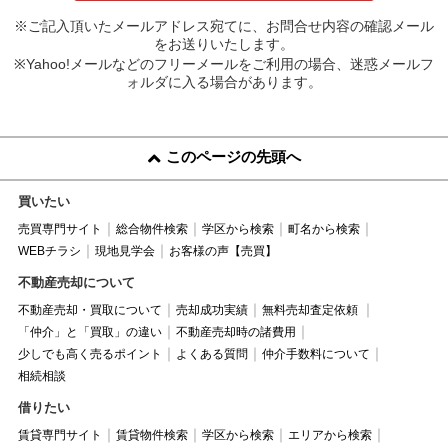
※ご記入頂いたメールアドレス宛てに、お問合せ内容の確認メール
をお送りいたします。
※Yahoo!メールなどのフリーメールをご利用の場合、迷惑メールフ
ォルダに入る場合があります。
このページの先頭へ
買いたい
売買専門サイト
総合物件検索
学区から検索
町名から検索
WEBチラシ
現地見学会
お客様の声【売買】
不動産売却について
不動産売却・買取について
売却成功実績
無料売却査定依頼
「仲介」と「買取」の違い
不動産売却時の諸費用
少しでも高く売るポイント
よくある質問
仲介手数料について
相続相談
借りたい
賃貸専門サイト
賃貸物件検索
学区から検索
エリアから検索