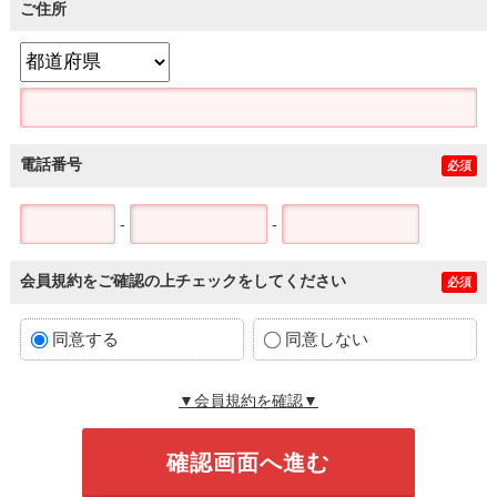
ご住所
電話番号
必須
-
-
会員規約をご確認の上チェックをしてください
必須
同意する
同意しない
▼会員規約を確認▼