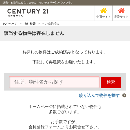
該当する物件は存在しません｜センチュリー21ハウスプラン
売買サイト
賃貸サイト
-
TOPページ
>
物件検索
>
ご成約済み
該当する物件は存在しません
お探しの物件はご成約済みとなっております。
下記にて再建策をお願いたします。
検索
絞り込んで物件を探す
ホームページに掲載されていない物件も
多数ございます。
お手数ですが、
会員登録フォームよりお問合せ下さい。