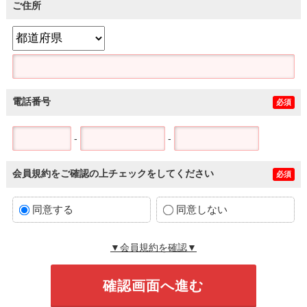
ご住所
電話番号
必須
-
-
会員規約をご確認の上チェックをしてください
必須
同意する
同意しない
▼会員規約を確認▼