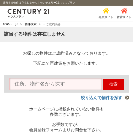
該当する物件は存在しません｜センチュリー21ハウスプラン
売買サイト
賃貸サイト
-
TOPページ
>
物件検索
>
ご成約済み
該当する物件は存在しません
お探しの物件はご成約済みとなっております。
下記にて再建策をお願いたします。
検索
絞り込んで物件を探す
ホームページに掲載されていない物件も
多数ございます。
お手数ですが、
会員登録フォームよりお問合せ下さい。