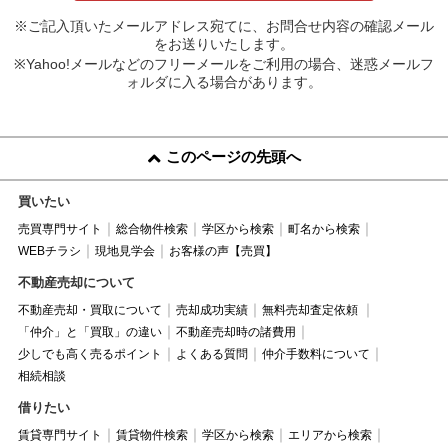
※ご記入頂いたメールアドレス宛てに、お問合せ内容の確認メール
をお送りいたします。
※Yahoo!メールなどのフリーメールをご利用の場合、迷惑メールフ
ォルダに入る場合があります。
このページの先頭へ
買いたい
売買専門サイト
総合物件検索
学区から検索
町名から検索
WEBチラシ
現地見学会
お客様の声【売買】
不動産売却について
不動産売却・買取について
売却成功実績
無料売却査定依頼
「仲介」と「買取」の違い
不動産売却時の諸費用
少しでも高く売るポイント
よくある質問
仲介手数料について
相続相談
借りたい
賃貸専門サイト
賃貸物件検索
学区から検索
エリアから検索