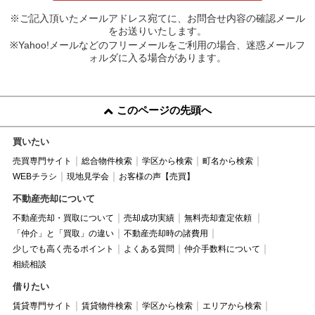
※ご記入頂いたメールアドレス宛てに、お問合せ内容の確認メール
をお送りいたします。
※Yahoo!メールなどのフリーメールをご利用の場合、迷惑メールフ
ォルダに入る場合があります。
このページの先頭へ
買いたい
売買専門サイト
総合物件検索
学区から検索
町名から検索
WEBチラシ
現地見学会
お客様の声【売買】
不動産売却について
不動産売却・買取について
売却成功実績
無料売却査定依頼
「仲介」と「買取」の違い
不動産売却時の諸費用
少しでも高く売るポイント
よくある質問
仲介手数料について
相続相談
借りたい
賃貸専門サイト
賃貸物件検索
学区から検索
エリアから検索