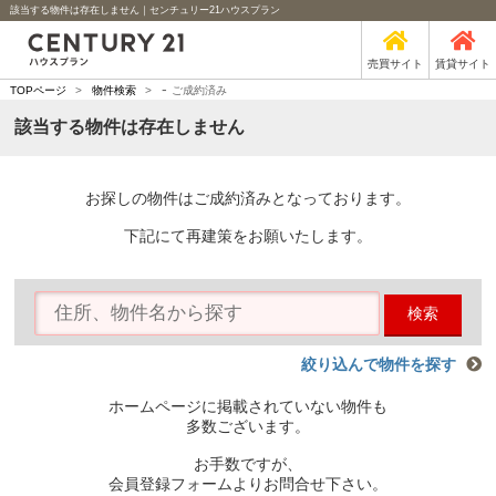
該当する物件は存在しません｜センチュリー21ハウスプラン
売買サイト
賃貸サイト
-
TOPページ
>
物件検索
>
ご成約済み
該当する物件は存在しません
お探しの物件はご成約済みとなっております。
下記にて再建策をお願いたします。
検索
絞り込んで物件を探す
ホームページに掲載されていない物件も
多数ございます。
お手数ですが、
会員登録フォームよりお問合せ下さい。