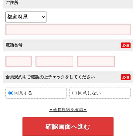
ご住所
電話番号
必須
-
-
会員規約をご確認の上チェックをしてください
必須
同意する
同意しない
▼会員規約を確認▼