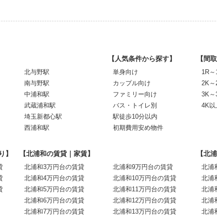
【人気条件から探す】
【間取
北与野駅
単身向け
1R～
南与野駅
カップル向け
2K～
中浦和駅
ファミリー向け
3K～
武蔵浦和駅
バス・トイレ別
4K以
埼玉新都心駅
駅徒歩10分以内
西浦和駅
初期費用安め物件
り】
【北浦和の賃貸｜家賃】
【北浦
貸
北浦和3万円台の賃貸
北浦和9万円台の賃貸
北浦
貸
北浦和4万円台の賃貸
北浦和10万円台の賃貸
北浦
貸
北浦和5万円台の賃貸
北浦和11万円台の賃貸
北浦
北浦和6万円台の賃貸
北浦和12万円台の賃貸
北浦
北浦和7万円台の賃貸
北浦和13万円台の賃貸
北浦