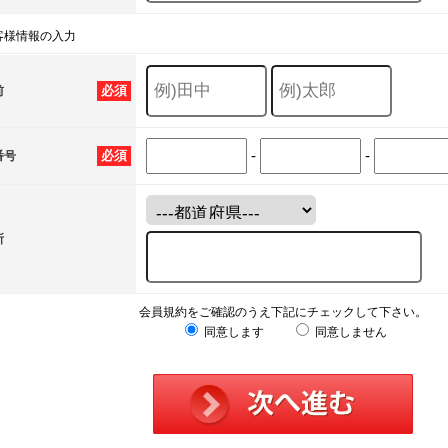
客様情報の入力
必須
前
-
-
必須
番号
所
会員規約をご確認のうえ下記にチェックして下さい。
同意します
同意しません