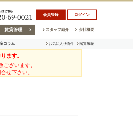
会員登録
ログイン
賃貸管理
スタッフ紹介
会社概要
産コラム
お気に入り物件
閲覧履歴
おります。
ラム
売却コラム
数ございます。
問合せ下さい。