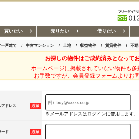
買いたい
売りたい
借りたい
古一戸建て
中古マンション
土地
収益物件
賃貸物件
不動
お探しの物件はご成約済みとなって
お部屋探しコラム
賃貸管理コ
ホームページに掲載されていない物件も多
お手数ですが、会員登録フォームよりお
必須
ルアドレス
※メールアドレスはログインに使用します。
必須
ワード