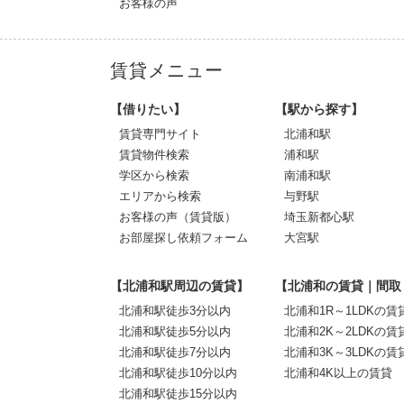
お客様の声
賃貸メニュー
【借りたい】
【駅から探す】
賃貸専門サイト
北浦和駅
賃貸物件検索
浦和駅
学区から検索
南浦和駅
エリアから検索
与野駅
お客様の声（賃貸版）
埼玉新都心駅
お部屋探し依頼フォーム
大宮駅
【北浦和駅周辺の賃貸】
【北浦和の賃貸｜間取
北浦和駅徒歩3分以内
北浦和1R～1LDKの賃
北浦和駅徒歩5分以内
北浦和2K～2LDKの賃
北浦和駅徒歩7分以内
北浦和3K～3LDKの賃
北浦和駅徒歩10分以内
北浦和4K以上の賃貸
北浦和駅徒歩15分以内