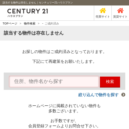
該当する物件は存在しません｜センチュリー21ハウスプラン
売買サイト
賃貸サイト
-
TOPページ
>
物件検索
>
ご成約済み
該当する物件は存在しません
お探しの物件はご成約済みとなっております。
下記にて再建策をお願いたします。
検索
絞り込んで物件を探す
ホームページに掲載されていない物件も
多数ございます。
お手数ですが、
会員登録フォームよりお問合せ下さい。