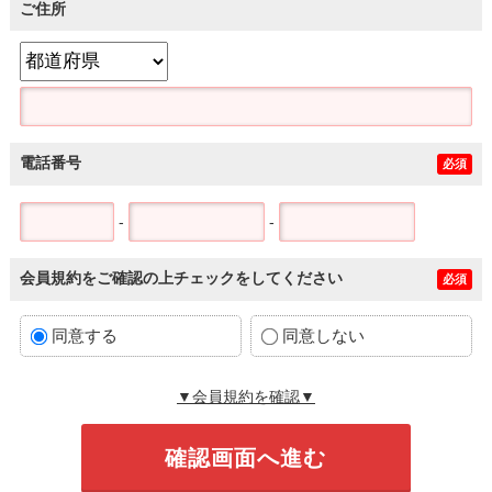
ご住所
電話番号
必須
-
-
会員規約をご確認の上チェックをしてください
必須
同意する
同意しない
▼会員規約を確認▼