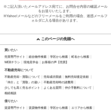
※ご記入頂いたメールアドレス宛てに、お問合せ内容の確認メール
をお送りいたします。
※Yahoo!メールなどのフリーメールをご利用の場合、迷惑メールフ
ォルダに入る場合があります。
このページの先頭へ
買いたい
売買専門サイト
総合物件検索
学区から検索
町名から検索
WEBチラシ
現地見学会
お客様の声【売買】
不動産売却について
不動産売却・買取について
売却成功実績
無料売却査定依頼
「仲介」と「買取」の違い
不動産売却時の諸費用
少しでも高く売るポイント
よくある質問
仲介手数料について
相続相談
借りたい
賃貸専門サイト
賃貸物件検索
学区から検索
エリアから検索