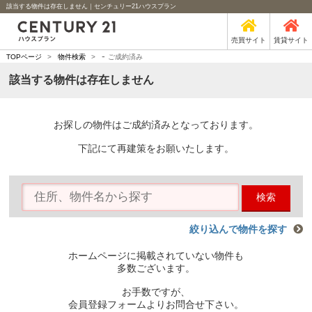
該当する物件は存在しません｜センチュリー21ハウスプラン
売買サイト
賃貸サイト
-
TOPページ
>
物件検索
>
ご成約済み
該当する物件は存在しません
お探しの物件はご成約済みとなっております。
下記にて再建策をお願いたします。
検索
絞り込んで物件を探す
ホームページに掲載されていない物件も
多数ございます。
お手数ですが、
会員登録フォームよりお問合せ下さい。