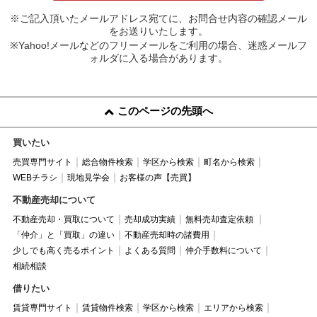
※ご記入頂いたメールアドレス宛てに、お問合せ内容の確認メール
をお送りいたします。
※Yahoo!メールなどのフリーメールをご利用の場合、迷惑メールフ
ォルダに入る場合があります。
このページの先頭へ
買いたい
売買専門サイト
総合物件検索
学区から検索
町名から検索
WEBチラシ
現地見学会
お客様の声【売買】
不動産売却について
不動産売却・買取について
売却成功実績
無料売却査定依頼
「仲介」と「買取」の違い
不動産売却時の諸費用
少しでも高く売るポイント
よくある質問
仲介手数料について
相続相談
借りたい
賃貸専門サイト
賃貸物件検索
学区から検索
エリアから検索