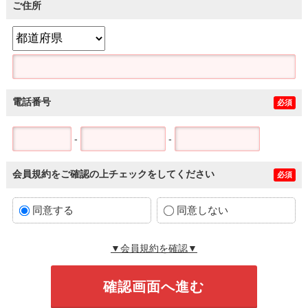
ご住所
電話番号
必須
-
-
会員規約をご確認の上チェックをしてください
必須
同意する
同意しない
▼会員規約を確認▼