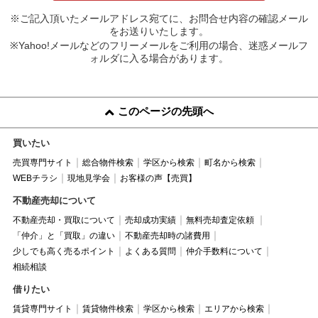
※ご記入頂いたメールアドレス宛てに、お問合せ内容の確認メール
をお送りいたします。
※Yahoo!メールなどのフリーメールをご利用の場合、迷惑メールフ
ォルダに入る場合があります。
このページの先頭へ
買いたい
売買専門サイト
総合物件検索
学区から検索
町名から検索
WEBチラシ
現地見学会
お客様の声【売買】
不動産売却について
不動産売却・買取について
売却成功実績
無料売却査定依頼
「仲介」と「買取」の違い
不動産売却時の諸費用
少しでも高く売るポイント
よくある質問
仲介手数料について
相続相談
借りたい
賃貸専門サイト
賃貸物件検索
学区から検索
エリアから検索