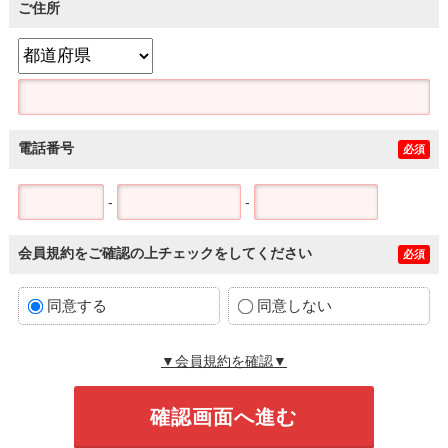
ご住所
電話番号
必須
-
-
会員規約をご確認の上チェックをしてください
必須
同意する
同意しない
▼会員規約を確認▼