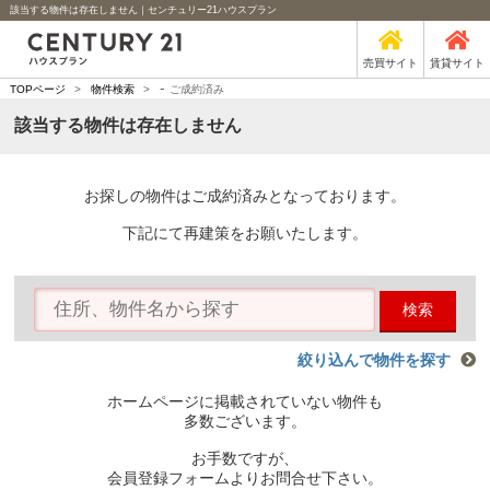
該当する物件は存在しません｜センチュリー21ハウスプラン
売買サイト
賃貸サイト
-
TOPページ
>
物件検索
>
ご成約済み
該当する物件は存在しません
お探しの物件はご成約済みとなっております。
下記にて再建策をお願いたします。
検索
絞り込んで物件を探す
ホームページに掲載されていない物件も
多数ございます。
お手数ですが、
会員登録フォームよりお問合せ下さい。