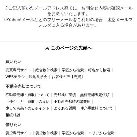
※ご記入頂いたメールアドレス宛てに、お問合せ内容の確認メール
をお送りいたします。
※Yahoo!メールなどのフリーメールをご利用の場合、迷惑メールフ
ォルダに入る場合があります。
このページの先頭へ
買いたい
売買専門サイト
総合物件検索
学区から検索
町名から検索
WEBチラシ
現地見学会
お客様の声【売買】
不動産売却について
不動産売却・買取について
売却成功実績
無料売却査定依頼
「仲介」と「買取」の違い
不動産売却時の諸費用
少しでも高く売るポイント
よくある質問
仲介手数料について
相続相談
借りたい
賃貸専門サイト
賃貸物件検索
学区から検索
エリアから検索