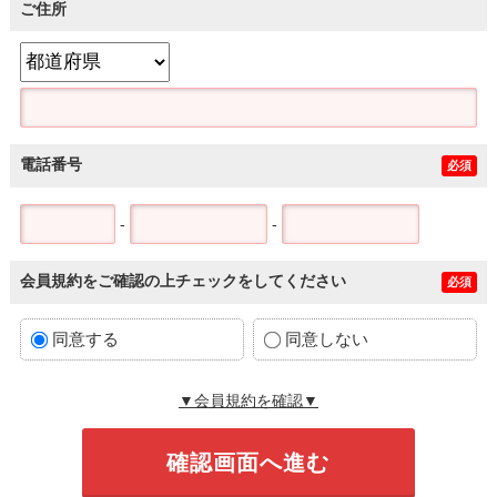
ご住所
電話番号
必須
-
-
会員規約をご確認の上チェックをしてください
必須
同意する
同意しない
▼会員規約を確認▼