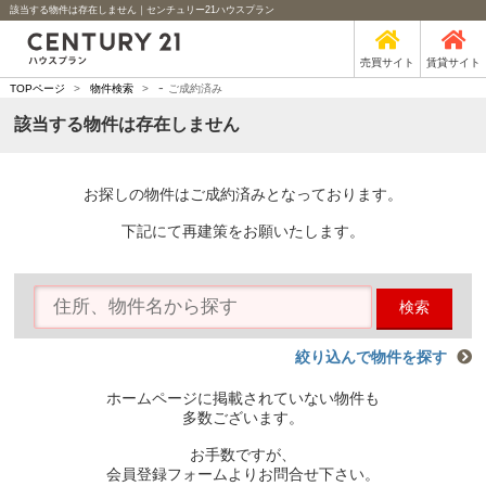
該当する物件は存在しません｜センチュリー21ハウスプラン
売買サイト
賃貸サイト
-
TOPページ
>
物件検索
>
ご成約済み
該当する物件は存在しません
お探しの物件はご成約済みとなっております。
下記にて再建策をお願いたします。
検索
絞り込んで物件を探す
ホームページに掲載されていない物件も
多数ございます。
お手数ですが、
会員登録フォームよりお問合せ下さい。