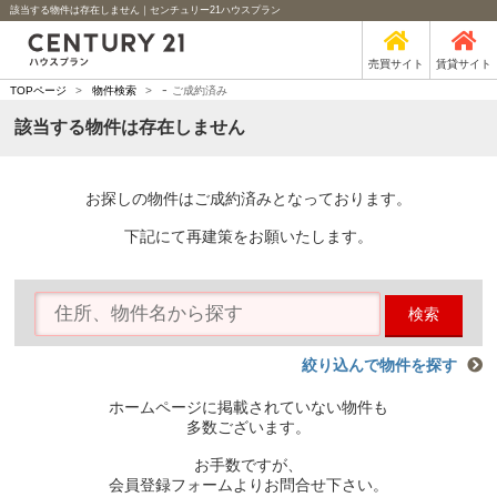
該当する物件は存在しません｜センチュリー21ハウスプラン
売買サイト
賃貸サイト
-
TOPページ
>
物件検索
>
ご成約済み
該当する物件は存在しません
お探しの物件はご成約済みとなっております。
下記にて再建策をお願いたします。
検索
絞り込んで物件を探す
ホームページに掲載されていない物件も
多数ございます。
お手数ですが、
会員登録フォームよりお問合せ下さい。