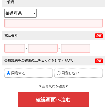
ご住所
電話番号
必須
-
-
会員規約をご確認の上チェックをしてください
必須
同意する
同意しない
▼会員規約を確認▼