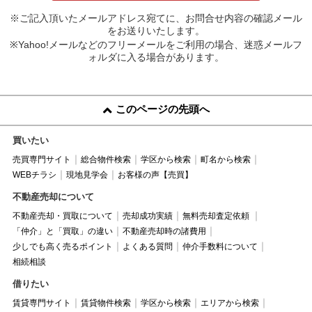
※ご記入頂いたメールアドレス宛てに、お問合せ内容の確認メール
をお送りいたします。
※Yahoo!メールなどのフリーメールをご利用の場合、迷惑メールフ
ォルダに入る場合があります。
このページの先頭へ
買いたい
売買専門サイト
総合物件検索
学区から検索
町名から検索
WEBチラシ
現地見学会
お客様の声【売買】
不動産売却について
不動産売却・買取について
売却成功実績
無料売却査定依頼
「仲介」と「買取」の違い
不動産売却時の諸費用
少しでも高く売るポイント
よくある質問
仲介手数料について
相続相談
借りたい
賃貸専門サイト
賃貸物件検索
学区から検索
エリアから検索