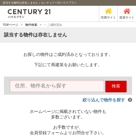
該当する物件は存在しません｜センチュリー21ハウスプラン
売買サイト
賃貸サイト
-
TOPページ
>
物件検索
>
ご成約済み
該当する物件は存在しません
お探しの物件はご成約済みとなっております。
下記にて再建策をお願いたします。
検索
絞り込んで物件を探す
ホームページに掲載されていない物件も
多数ございます。
お手数ですが、
会員登録フォームよりお問合せ下さい。