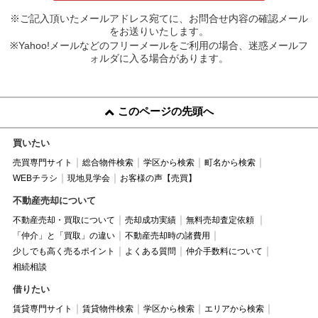
※ご記入頂いたメールアドレス宛てに、お問合せ内容の確認メール
をお送りいたします。
※Yahoo!メールなどのフリーメールをご利用の場合、迷惑メールフ
ォルダに入る場合があります。
このページの先頭へ
買いたい
売買専門サイト
総合物件検索
学区から検索
町名から検索
WEBチラシ
現地見学会
お客様の声【売買】
不動産売却について
不動産売却・買取について
売却成功実績
無料売却査定依頼
「仲介」と「買取」の違い
不動産売却時の諸費用
少しでも高く売るポイント
よくある質問
仲介手数料について
相続相談
借りたい
賃貸専門サイト
賃貸物件検索
学区から検索
エリアから検索