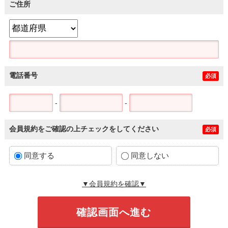
ご住所
電話番号
必須
-
-
会員規約をご確認の上チェックをしてください
必須
同意する
同意しない
▼会員規約を確認▼