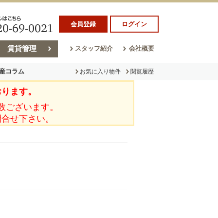
会員登録
ログイン
賃貸管理
スタッフ紹介
会社概要
産コラム
お気に入り物件
閲覧履歴
おります。
ラム
売却コラム
数ございます。
問合せ下さい。