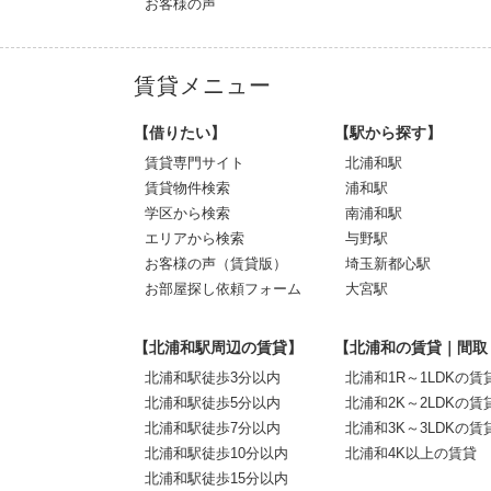
お客様の声
賃貸メニュー
【借りたい】
【駅から探す】
賃貸専門サイト
北浦和駅
賃貸物件検索
浦和駅
学区から検索
南浦和駅
エリアから検索
与野駅
お客様の声（賃貸版）
埼玉新都心駅
お部屋探し依頼フォーム
大宮駅
【北浦和駅周辺の賃貸】
【北浦和の賃貸｜間取
北浦和駅徒歩3分以内
北浦和1R～1LDKの賃
北浦和駅徒歩5分以内
北浦和2K～2LDKの賃
北浦和駅徒歩7分以内
北浦和3K～3LDKの賃
北浦和駅徒歩10分以内
北浦和4K以上の賃貸
北浦和駅徒歩15分以内