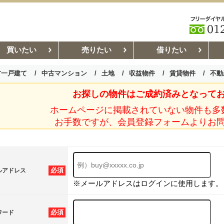
買いたい
売りたい
借りたい
古一戸建て
中古マンション
土地
収益物件
賃貸物件
不動
お探しの物件はご成約済みとなって
お部屋探しコラム
賃貸管理コ
ホームページに掲載されていない物件も多
お手数ですが、会員登録フォームよりお
必須
ルアドレス
※メールアドレスはログインに使用します。
必須
ワード