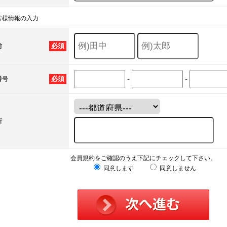
客様情報の入力
必須
前
-
-
必須
番号
所
会員規約をご確認のうえ下記にチェックして下さい。
同意します
同意しません