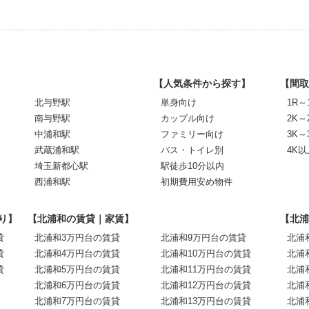
【人気条件から探す】
【間取
北与野駅
単身向け
1R～
南与野駅
カップル向け
2K～
中浦和駅
ファミリー向け
3K～
武蔵浦和駅
バス・トイレ別
4K以
埼玉新都心駅
駅徒歩10分以内
西浦和駅
初期費用安め物件
り】
【北浦和の賃貸｜家賃】
【北浦
貸
北浦和3万円台の賃貸
北浦和9万円台の賃貸
北浦
貸
北浦和4万円台の賃貸
北浦和10万円台の賃貸
北浦
貸
北浦和5万円台の賃貸
北浦和11万円台の賃貸
北浦
北浦和6万円台の賃貸
北浦和12万円台の賃貸
北浦
北浦和7万円台の賃貸
北浦和13万円台の賃貸
北浦