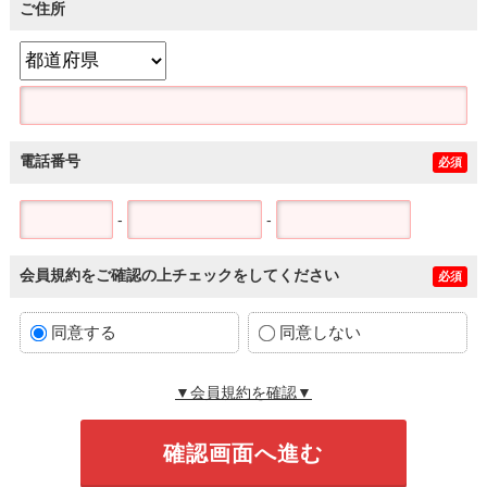
ご住所
電話番号
必須
-
-
会員規約をご確認の上チェックをしてください
必須
同意する
同意しない
▼会員規約を確認▼