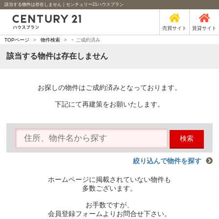
該当する物件は存在しません｜センチュリー21ハウスプラン
売買サイト
賃貸サイト
-
TOPページ
>
物件検索
>
ご成約済み
該当する物件は存在しません
お探しの物件はご成約済みとなっております。
下記にて再建策をお願いたします。
検索
絞り込んで物件を探す
ホームページに掲載されていない物件も
多数ございます。
お手数ですが、
会員登録フォームよりお問合せ下さい。