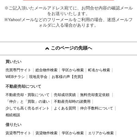
※ご記入頂いたメールアドレス宛てに、お問合せ内容の確認メール
をお送りいたします。
※Yahoo!メールなどのフリーメールをご利用の場合、迷惑メールフ
ォルダに入る場合があります。
このページの先頭へ
買いたい
売買専門サイト
総合物件検索
学区から検索
町名から検索
WEBチラシ
現地見学会
お客様の声【売買】
不動産売却について
不動産売却・買取について
売却成功実績
無料売却査定依頼
「仲介」と「買取」の違い
不動産売却時の諸費用
少しでも高く売るポイント
よくある質問
仲介手数料について
相続相談
借りたい
賃貸専門サイト
賃貸物件検索
学区から検索
エリアから検索