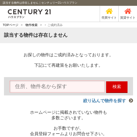
該当する物件は存在しません｜センチュリー21ハウスプラン
売買サイト
賃貸サイト
-
TOPページ
>
物件検索
>
ご成約済み
該当する物件は存在しません
お探しの物件はご成約済みとなっております。
下記にて再建策をお願いたします。
検索
絞り込んで物件を探す
ホームページに掲載されていない物件も
多数ございます。
お手数ですが、
会員登録フォームよりお問合せ下さい。