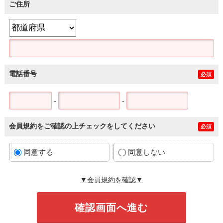
ご住所
電話番号
必須
-
-
会員規約をご確認の上チェックをしてください
必須
同意する
同意しない
▼会員規約を確認▼