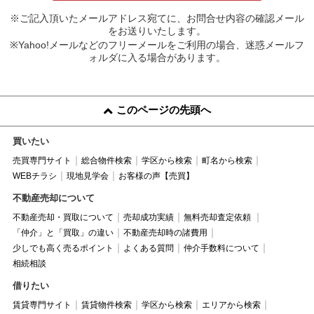
※ご記入頂いたメールアドレス宛てに、お問合せ内容の確認メール
をお送りいたします。
※Yahoo!メールなどのフリーメールをご利用の場合、迷惑メールフ
ォルダに入る場合があります。
このページの先頭へ
買いたい
売買専門サイト
総合物件検索
学区から検索
町名から検索
WEBチラシ
現地見学会
お客様の声【売買】
不動産売却について
不動産売却・買取について
売却成功実績
無料売却査定依頼
「仲介」と「買取」の違い
不動産売却時の諸費用
少しでも高く売るポイント
よくある質問
仲介手数料について
相続相談
借りたい
賃貸専門サイト
賃貸物件検索
学区から検索
エリアから検索