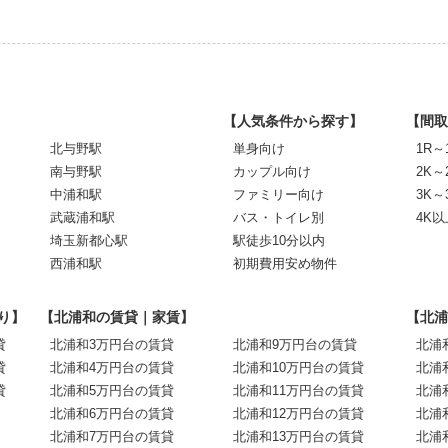
【人気条件から探す】
【間取
北与野駅
単身向け
1R～
南与野駅
カップル向け
2K～
中浦和駅
ファミリー向け
3K～
武蔵浦和駅
バス・トイレ別
4K以
埼玉新都心駅
駅徒歩10分以内
西浦和駅
初期費用安め物件
り】
【北浦和の賃貸｜家賃】
【北浦
貸
北浦和3万円台の賃貸
北浦和9万円台の賃貸
北浦
貸
北浦和4万円台の賃貸
北浦和10万円台の賃貸
北浦
貸
北浦和5万円台の賃貸
北浦和11万円台の賃貸
北浦
北浦和6万円台の賃貸
北浦和12万円台の賃貸
北浦
北浦和7万円台の賃貸
北浦和13万円台の賃貸
北浦