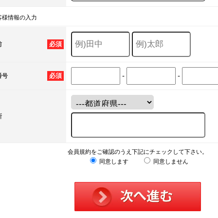
客様情報の入力
必須
前
-
-
必須
番号
所
会員規約をご確認のうえ下記にチェックして下さい。
同意します
同意しません