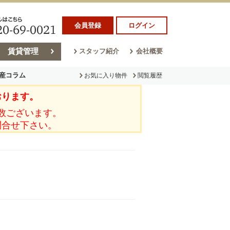
会員登録
ログイン
賃貸管理
スタッフ紹介
会社概要
産コラム
お気に入り物件
閲覧履歴
おります。
ラム
売却コラム
数ございます。
問合せ下さい。