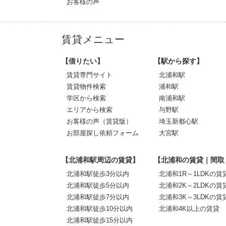
お客様の声
賃貸メニュー
【借りたい】
【駅から探す】
賃貸専門サイト
北浦和駅
賃貸物件検索
浦和駅
学区から検索
南浦和駅
エリアから検索
与野駅
お客様の声（賃貸版）
埼玉新都心駅
お部屋探し依頼フォーム
大宮駅
【北浦和駅周辺の賃貸】
【北浦和の賃貸｜間取
北浦和駅徒歩3分以内
北浦和1R～1LDKの賃
北浦和駅徒歩5分以内
北浦和2K～2LDKの賃
北浦和駅徒歩7分以内
北浦和3K～3LDKの賃
北浦和駅徒歩10分以内
北浦和4K以上の賃貸
北浦和駅徒歩15分以内