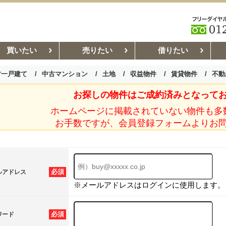
買いたい
売りたい
借りたい
古一戸建て
中古マンション
土地
収益物件
賃貸物件
不動
お探しの物件はご成約済みとなって
お部屋探しコラム
賃貸管理コ
ホームページに掲載されていない物件も多
お手数ですが、会員登録フォームよりお
必須
ルアドレス
※メールアドレスはログインに使用します。
必須
ワード