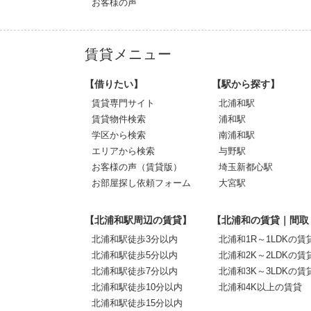
お客様の声
賃貸メニュー
【借りたい】
【駅から探す】
賃貸専門サイト
北浦和駅
賃貸物件検索
浦和駅
学区から検索
南浦和駅
エリアから検索
与野駅
お客様の声（賃貸版）
埼玉新都心駅
お部屋探し依頼フォーム
大宮駅
【北浦和駅周辺の賃貸】
【北浦和の賃貸｜間取
北浦和駅徒歩3分以内
北浦和1R～1LDKの賃
北浦和駅徒歩5分以内
北浦和2K～2LDKの賃
北浦和駅徒歩7分以内
北浦和3K～3LDKの賃
北浦和駅徒歩10分以内
北浦和4K以上の賃貸
北浦和駅徒歩15分以内