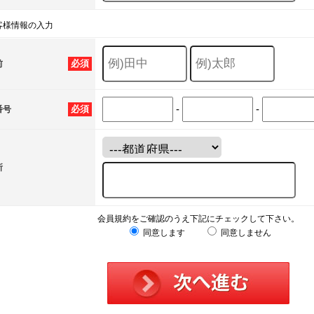
客様情報の入力
必須
前
-
-
必須
番号
所
会員規約をご確認のうえ下記にチェックして下さい。
同意します
同意しません