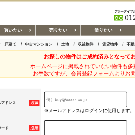
買いたい
売りたい
借りたい
古一戸建て
中古マンション
土地
収益物件
賃貸物件
不動
お探しの物件はご成約済みとなって
お部屋探しコラム
賃貸管理コ
ホームページに掲載されていない物件も多
お手数ですが、会員登録フォームよりお
必須
ルアドレス
※メールアドレスはログインに使用します。
必須
ワード