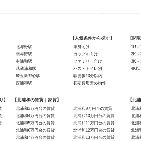
【人気条件から探す】
【間取
北与野駅
単身向け
1R～
南与野駅
カップル向け
2K～
中浦和駅
ファミリー向け
3K～
武蔵浦和駅
バス・トイレ別
4K以
埼玉新都心駅
駅徒歩10分以内
西浦和駅
初期費用安め物件
り】
【北浦和の賃貸｜家賃】
【北浦
貸
北浦和3万円台の賃貸
北浦和9万円台の賃貸
北浦
貸
北浦和4万円台の賃貸
北浦和10万円台の賃貸
北浦
貸
北浦和5万円台の賃貸
北浦和11万円台の賃貸
北浦
北浦和6万円台の賃貸
北浦和12万円台の賃貸
北浦
北浦和7万円台の賃貸
北浦和13万円台の賃貸
北浦