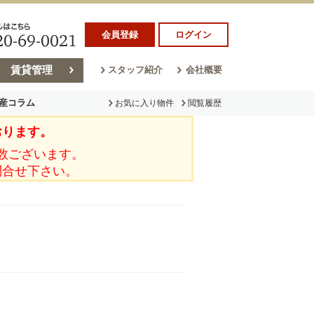
会員登録
ログイン
賃貸管理
スタッフ紹介
会社概要
産コラム
お気に入り物件
閲覧履歴
おります。
ラム
売却コラム
数ございます。
問合せ下さい。