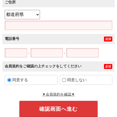
ご住所
電話番号
必須
-
-
会員規約をご確認の上チェックをしてください
必須
同意する
同意しない
▼会員規約を確認▼