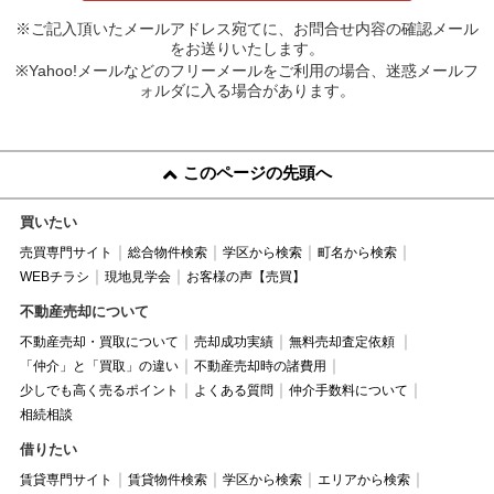
※ご記入頂いたメールアドレス宛てに、お問合せ内容の確認メール
をお送りいたします。
※Yahoo!メールなどのフリーメールをご利用の場合、迷惑メールフ
ォルダに入る場合があります。
このページの先頭へ
買いたい
売買専門サイト
総合物件検索
学区から検索
町名から検索
WEBチラシ
現地見学会
お客様の声【売買】
不動産売却について
不動産売却・買取について
売却成功実績
無料売却査定依頼
「仲介」と「買取」の違い
不動産売却時の諸費用
少しでも高く売るポイント
よくある質問
仲介手数料について
相続相談
借りたい
賃貸専門サイト
賃貸物件検索
学区から検索
エリアから検索