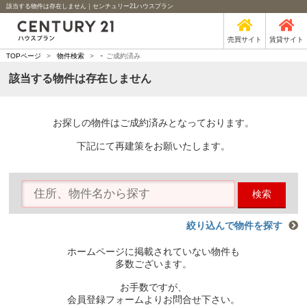
該当する物件は存在しません｜センチュリー21ハウスプラン
売買サイト
賃貸サイト
-
TOPページ
>
物件検索
>
ご成約済み
該当する物件は存在しません
お探しの物件はご成約済みとなっております。
下記にて再建策をお願いたします。
検索
絞り込んで物件を探す
ホームページに掲載されていない物件も
多数ございます。
お手数ですが、
会員登録フォームよりお問合せ下さい。